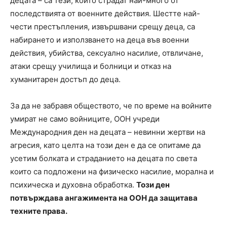
децата – са тези, които страдат най-много от
последствията от военните действия. Шестте най-
чести престъпления, извършвани срещу деца, са
набирането и използването на деца във военни
действия, убийства, сексуално насилие, отвличане,
атаки срещу училища и болници и отказ на
хуманитарен достъп до деца.
За да не забравя обществото, че по време на войните
умират не само войниците, ООН учреди
Международния ден на децата – невинни жертви на
агресия, като целта на този ден е да се опитаме да
усетим болката и страданието на децата по света
които са подложени на физическо насилие, морална и
психическа и духовна обработка.
Този ден
потвърждава ангажимента на ООН да защитава
техните права.