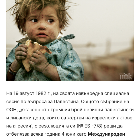
На 19 август 1982 г., на своята извънредна специална
сесия по въпроса за Палестина, Общото събрание на
ООН, „ужасено от огромния брой невинни палестински
и ливански деца, които са жертви на израелски актове
на агресия“, с резолюцията си (№ ES -7/8) реши да
отбелязва всяка година 4 юни като
Международен