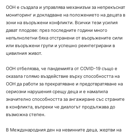
ООН е създала и управлява механизъм за непрекъснат
мониторинг и докладване на положението на децата в
зони на въоръжени конфликти. Всички тези усилия
дават плодове: през последните години много
непълнолетни бяха отстранени от въоръжените сили
или въоръжени групи и успешно реинтегрирани в
цивилния живот.
ООН отбелязва, че пандемията от COVID-19 също е
оказала голямо въздействие върху способността на
ООН да работи за прекратяване и предотвратяване на
сериозни нарушения срещу деца и е намалила
значително способността за ангажиране със страните
в конфликта, въпреки че диалогът продължава до
възможна степен.
В Международния ден на невинните деца, жертви на