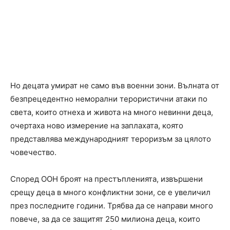
Но децата умират не само във военни зони. Вълната от
безпрецедентно неморални терористични атаки по
света, които отнеха и живота на много невинни деца,
очертаха ново измерение на заплахата, която
представлява международният тероризъм за цялото
човечество.
Според ООН броят на престъпленията, извършени
срещу деца в много конфликтни зони, се е увеличил
през последните години. Трябва да се направи много
повече, за да се защитят 250 милиона деца, които