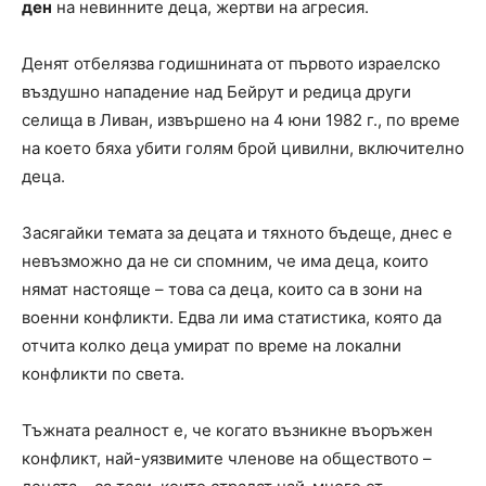
ден
на невинните деца, жертви на агресия.
Денят отбелязва годишнината от първото израелско
въздушно нападение над Бейрут и редица други
селища в Ливан, извършено на 4 юни 1982 г., по време
на което бяха убити голям брой цивилни, включително
деца.
Засягайки темата за децата и тяхното бъдеще, днес е
невъзможно да не си спомним, че има деца, които
нямат настояще – това са деца, които са в зони на
военни конфликти. Едва ли има статистика, която да
отчита колко деца умират по време на локални
конфликти по света.
Тъжната реалност е, че когато възникне въоръжен
конфликт, най-уязвимите членове на обществото –