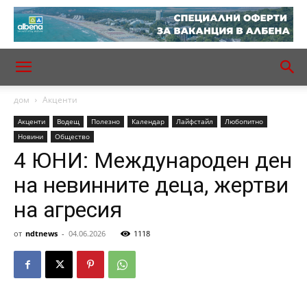
дом
Акценти
Акценти
Водещ
Полезно
Календар
Лайфстайл
Любопитно
Новини
Общество
4 ЮНИ: Международен ден
на невинните деца, жертви
на агресия
от
ndtnews
-
04.06.2026
1118