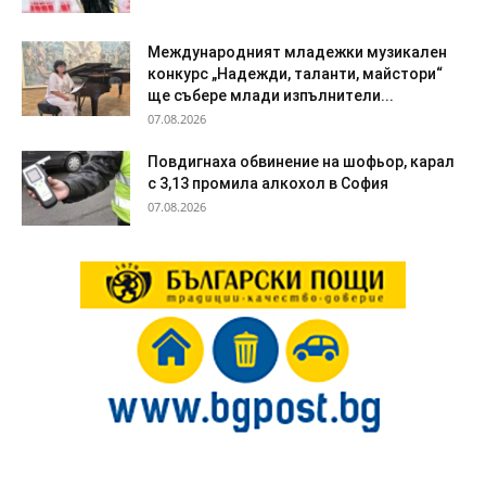
Международният младежки музикален
конкурс „Надежди, таланти, майстори“
ще събере млади изпълнители...
07.08.2026
Повдигнаха обвинение на шофьор, карал
с 3,13 промила алкохол в София
07.08.2026