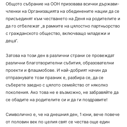
Общото събрание на ООН призовава всички държави-
членки на Организацията на обединените нации да се
присъединят към честването на Деня на родителите и
да го отбележат „в рамките на цялостно партньорство
с гражданското общество, включващо младежи и
деца“.
Затова на този ден в различни страни се провеждат
различни благотворителни събития, образователни
проекти и флашмобове. И най-добрият начин да
отпразнувате този празник е, разбира се, да се
съберете заедно с цялото семейство от няколко
поколения. Ако това не е възможно, не забравяйте да
се обадите на родителите си и да ги поздравите!
Символично е, че на днешния ден, 1 юни, вече повече
от половин век по целия свят се чества още един