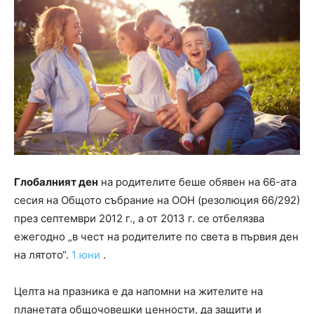
Глобалният ден
на родителите беше обявен на 66-ата
сесия на Общото събрание на ООН (резолюция 66/292)
през септември 2012 г., а от 2013 г. се отбелязва
ежегодно „в чест на родителите по света в първия ден
на лятото“.
1 юни
.
Целта на празника е да напомни на жителите на
планетата общочовешки ценности, да защити и