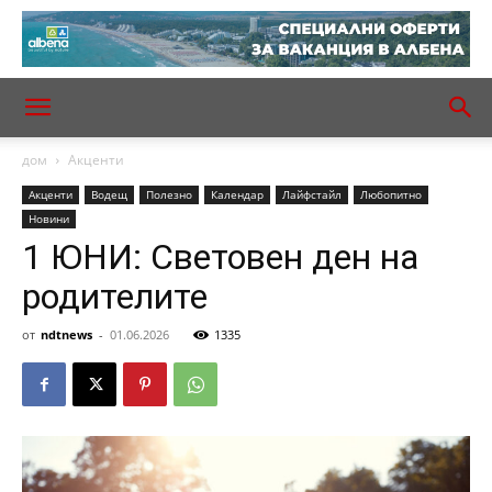
дом
Акценти
Акценти
Водещ
Полезно
Календар
Лайфстайл
Любопитно
Новини
1 ЮНИ: Световен ден на
родителите
от
ndtnews
-
01.06.2026
1335