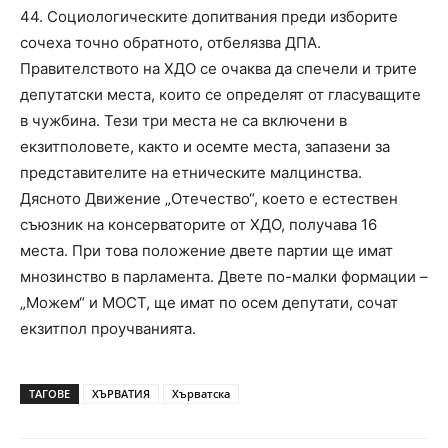
44. Социологическите допитвания преди изборите
сочеха точно обратното, отбелязва ДПА.
Правителството на ХДО се очаква да спечели и трите
депутатски места, които се определят от гласуващите
в чужбина. Тези три места не са включени в
екзитполовете, както и осемте места, запазени за
представителите на етническите малцинства.
Дясното Движение „Отечество“, което е естествен
съюзник на консерваторите от ХДО, получава 16
места. При това положение двете партии ще имат
мнозинство в парламента. Двете по-малки формации –
„Можем“ и МОСТ, ще имат по осем депутати, сочат
екзитпол проучванията.
ТАГОВЕ
ХЪРВАТИЯ
Хърватска