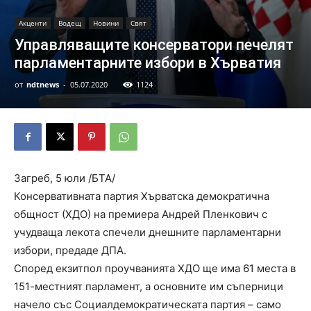
Акценти
Водещ
Новини
Свят
Управляващите консерватори печелят
парламентарните избори в Хърватия
от
ndtnews
-
05.07.2020
1124
Загреб, 5 юли /БТА/
Консервативната партия Хърватска демократична
общност (ХДО) на премиера Андрей Пленкович с
учудваща лекота спечели днешните парламентарни
избори, предаде ДПА.
Според екзитпол проучванията ХДО ще има 61 места в
151-местният парламент, а основните им съперници
начело със Социалдемократическата партия – само