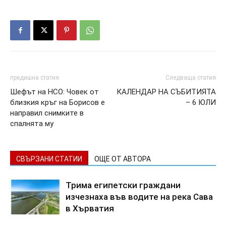
предишна статия
Следваща статия
Шефът на НСО: Човек от
КАЛЕНДАР НА СЪБИТИЯТА
близкия кръг на Борисов е
– 6 ЮЛИ
направил снимките в
спалнята му
СВЪРЗАНИ СТАТИИ
ОЩЕ ОТ АВТОРА
Трима египетски граждани
изчезнаха във водите на река Сава
в Хърватия