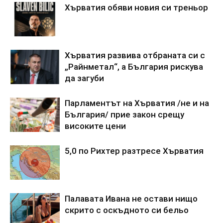
Хърватия обяви новия си треньор
Хърватия развива отбраната си с
„Райнметал“, а България рискува
да загуби
Парламентът на Хърватия /не и на
България/ прие закон срещу
високите цени
5,0 по Рихтер разтресе Хърватия
Палавата Ивана не остави нищо
скрито с оскъдното си бельо