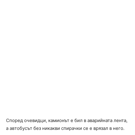
Според очевидци, камионът е бил в аварийната лента,
а автобусът без никакви спирачки се е врязал в него.