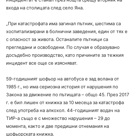
входа на столицата след село Яна.
„При катастрофата има загинал пътник, шестима са
хоспитализирани в болнични заведения, един от тях е
с опасност за живота. Останалите пътници са
прегледани и освободени. По случая е образувано
досъдебно производство, като причините за тежкия
инцидент все още се изясняват.
59-годишният шофьор на автобуса е зад волана от
1985 г., но има сериозна история от нарушения по
Закона за движение по пътищата – общо 45. През 2017
г. е бил лишен от книжка за 10 месеца за катастрофа
след употреба на алкохол. 44-годишният водач на
ТИР-а също е с множество нарушения – 29 до
момента, както и две предишни отнемания на
шофьорската книжка.