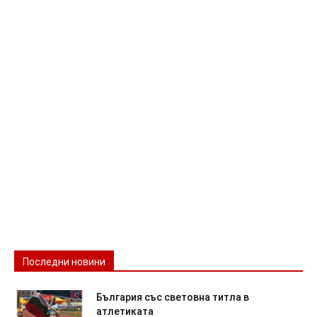
Последни новини
България със световна титла в
атлетиката