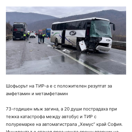
Шофьорът на ТИР-а е с положителен резултат за
амфетамин и метамфетамин
73-годишен мъж загина, а 20 души пострадаха при
тежка катастрофа между автобус и ТИР с
полуремарке на автомагистрала „Хемус“ край София.
Инцидентът е станал през нощта срещу вторник на