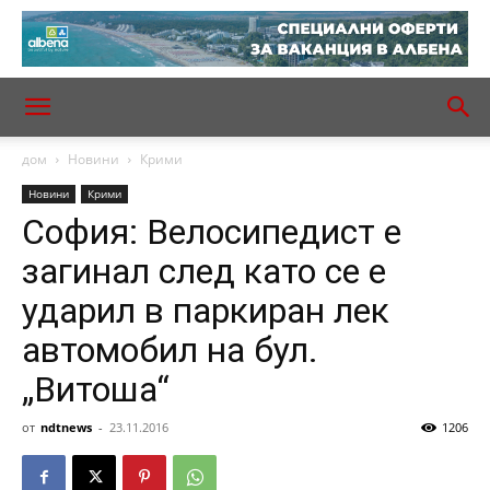
дом
Новини
Крими
Новини
Крими
София: Велосипедист е
загинал след като се е
ударил в паркиран лек
автомобил на бул.
„Витоша“
от
ndtnews
-
23.11.2016
1206