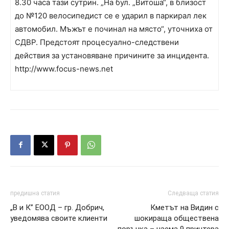
8.30 часа тази сутрин. „На бул. „Витоша“, в близост
до №120 велосипедист се е ударил в паркирал лек
автомобил. Мъжът е починал на място“, уточниха от
СДВР. Предстоят процесуално-следствени
действия за установяване причините за инцидента.
http://www.focus-news.net
предишна статия
Следваща статия
„В и К” ЕООД – гр. Добрич,
Кметът на Видин с
уведомява своите клиенти
шокираща обществена
поръчка – наема 9 принтера