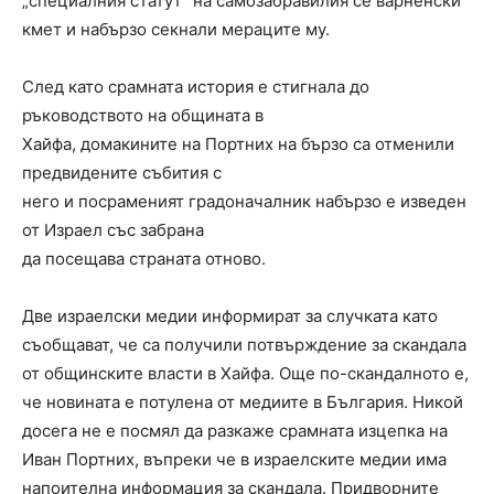
„специалния статут“ на самозабравилия се варненски
кмет и набързо секнали мераците му.
След като срамната история е стигнала до
ръководството на общината в
Хайфа, домакините на Портних на бързо са отменили
предвидените събития с
него и посраменият градоначалник набързо е изведен
от Израел със забрана
да посещава страната отново.
Две израелски медии информират за случката като
съобщават, че са получили потвърждение за скандала
от общинските власти в Хайфа. Още по-скандалното е,
че новината е потулена от медиите в България. Никой
досега не е посмял да разкаже срамната изцепка на
Иван Портних, въпреки че в израелските медии има
напоителна информация за скандала. Придворните