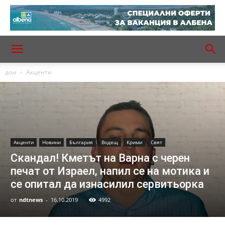
дом
Акценти
Акценти
Новини
България
Водещ
Крими
Свят
Скандал! Кметът на Варна с черен
печат от Израел, напил се на мотика и
се опитал да изнасилил сервитьорка
от
ndtnews
-
16.10.2019
4992