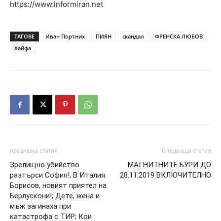
https://www.informiran.net
ТАГОВЕ
Иван Портних
ПИЯН
скандал
ФРЕНСКА ЛЮБОВ
Хайфа
предишна статия
Следваща статия
Зрелищно убийство
МАГНИТНИТЕ БУРИ ДО
разтърси София!; В Италия:
28.11.2019 ВКЛЮЧИТЕЛНО
Борисов, новият приятел на
Берлускони!; Дете, жена и
мъж загинаха при
катастрофа с ТИР; Кои