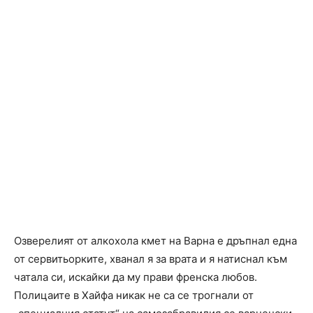
Озверелият от алкохола кмет на Варна е дръпнал една
от сервитьорките, хванал я за врата и я натиснал към
чатала си, искайки да му прави френска любов.
Полицаите в Хайфа никак не са се трогнали от