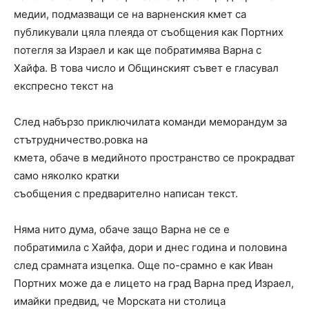
медии, подмазващи се на варненския кмет са
публикували цяла плеяда от съобщения как Портних
потегля за Израел и как ще побратимява Варна с
Хайфа. В това число и Общинският съвет е гласувал
експресно текст на
След набързо приключилата команди меморандум за
стътрудничество.ровка на
кмета, обаче в медийното пространство се прокрадват
само няколко кратки
съобщения с предварително написан текст.
Няма нито дума, обаче защо Варна не се е
побратимила с Хайфа, дори и днес година и половина
след срамната изцепка. Още по-срамно е как Иван
Портних може да е лицето на град Варна пред Израел,
имайки предвид, че Морската ни столица