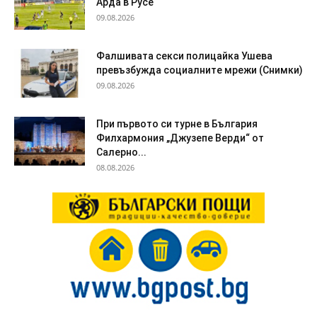
Арда в Русе
09.08.2026
Фалшивата секси полицайка Ушева
превъзбужда социалните мрежи (Снимки)
09.08.2026
При първото си турне в България
Филхармония „Джузепе Верди“ от
Салерно...
08.08.2026