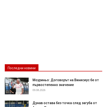
Последни новини
Моуриньо: Договорът на Винисиус бе от
първостепенно значение
09.08.2026
Дунав остава без точка след загуба от