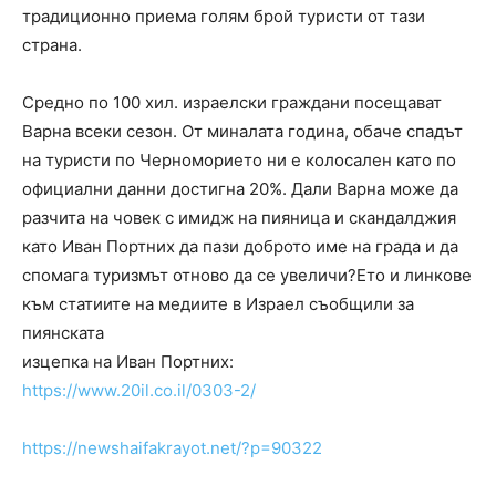
традиционно приема голям брой туристи от тази
страна.
Средно по 100 хил. израелски граждани посещават
Варна всеки сезон. От миналата година, обаче спадът
на туристи по Черноморието ни е колосален като по
официални данни достигна 20%. Дали Варна може да
разчита на човек с имидж на пияница и скандалджия
като Иван Портних да пази доброто име на града и да
спомага туризмът отново да се увеличи?Ето и линкове
към статиите на медиите в Израел съобщили за
пиянската
изцепка на Иван Портних:
https://www.20il.co.il/0303-2/
https://newshaifakrayot.net/?p
=90322