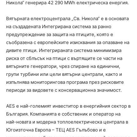
Никола“ генерира 42 290 MWh електрическа енергия.
Вятърната електроцентрала „Св. Никола“ е в основата
на създадената Интегрирана система за ранно
предупреждение за защита на птиците, която е
съобразена с европейските изисквания за опазване на
дивите птици. Интегрираната система минимизира
риска от сблъсък на птици с въртящите се части на
вятърните генератори, чрез спиране на единични,
групи турбини или цели вятърни централи, както и
изпълнява мониторингова програма през рисковите
периоди за видовете с консервационна значимост.
AES е най-големият инвеститор в енергийния сектор в
България. Компанията е собственик и оператор на
най-новата и модерна топлоелектрическа централа в
Югоизточна Европа – ТЕЦ AES Гълъбово и е