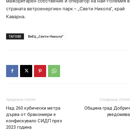
мажоритарен собственик и оператор на най-големия в
страната ветроенергиен парк – „Свети Никола“, край
Каварна.
ТАГОВЕ
ВяЕЦ „Свети Никола“
предишна статия
Следваща статия
Над 260 кубически метра
Община град Добрич
дърва от бракониери е
уведомява
конфискувало СИДП през
2023 година