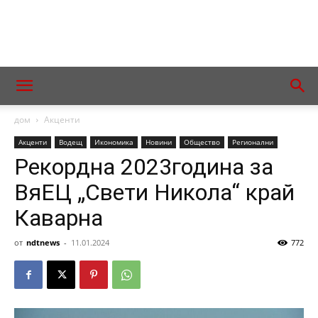
дом
Акценти
Акценти
Водещ
Икономика
Новини
Общество
Регионални
Рекордна 2023година за
ВяЕЦ „Свети Никола“ край
Каварна
от
ndtnews
-
11.01.2024
772