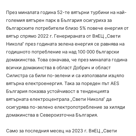
През миналата година 52-те вятърни турбини на най-
големия вятърен парк в България осигуриха за
българските потребители близо 5% повече енергия от
вятър спрямо 2022 г. Генерираната от ВяЕЦ „Свети
Никола“ през годината зелена енергия се равнява на
годишното потребление на над 100 000 български
домакинства. Това означава, че през миналата година
всички домакинства в област Добрич и област
Силистра са били по-зелени и са използвали изцяло
вятърна електроенергия. Така за пореден път AES
България показва устойчивост в тенденцията
вятърната електроцентрала „Свети Никола“ да
осигурява по-зелено електропотребление за хиляди
домакинства в Североизточна България.
Само за последния месец на 2023 г. ВяЕЦ „Свети