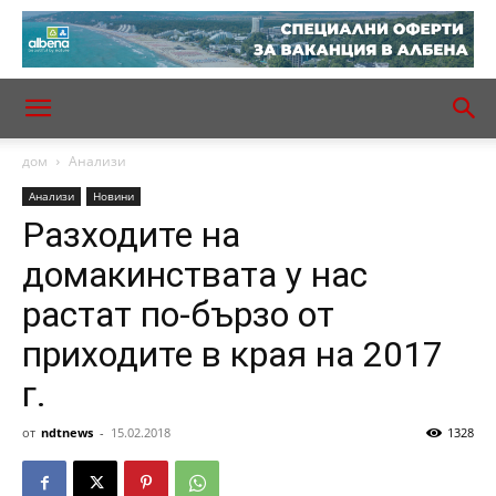
дом
Анализи
Анализи
Новини
Разходите на
домакинствата у нас
растат по-бързо от
приходите в края на 2017
г.
от
ndtnews
-
15.02.2018
1328