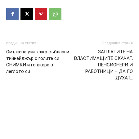
предишна статия
Следваща статия
Омъжена учителка съблазни
ЗАПЛАТИТЕ НА
тийнейджър с голите си
ВЛАСТИМАЩИТЕ СКАЧАТ,
СНИМКИ и го вкара в
ПЕНСИОНЕРИ И
леглото си
РАБОТНИЦИ – ДА ГО
ДУХАТ…