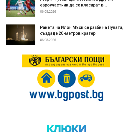
евроучастник да се класират в...
06.08.2026
Ракета на Илон Мъск се разби на Луната,
създаде 20-метров кратер
06.08.2026
клюки