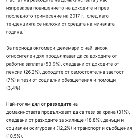
изпреварва повишението на доходите и през
последното тримесечие на 2017 г., след като
тенденцията се наложи от средата на миналата
година.
За периода октомври-декември с най-висок
относителен дял продължават да са доходите от
работна заплата (53,9%), следвани от доходите от
пенсии (26,2%), доходите от самостоятелна заетост
(7%) и тези от социални обезщетения и помощи
(3,4%).
Най-голям дял от
разходите
на
домакинствата продължават да са тези за храна (31%),
следвани от разходите за жилище (18,8%), данъци и
социални осигуровки (12,2%) и транспорт и съобщения
(10,5%).