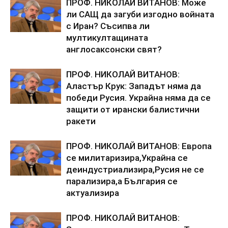
ПРОФ. НИКОЛАЙ ВИТАНОВ: Може
ли САЩ да загуби изгодно войната
с Иран? Съсипва ли
мултикултащината
англосаксонски свят?
ПРОФ. НИКОЛАЙ ВИТАНОВ:
Аластър Крук: Западът няма да
победи Русия. Украйна няма да се
защити от ирански балистични
ракети
ПРОФ. НИКОЛАЙ ВИТАНОВ: Европа
се милитаризира,Украйна се
деиндустриализира,Русия не се
парализира,а България се
актуализира
ПРОФ. НИКОЛАЙ ВИТАНОВ: