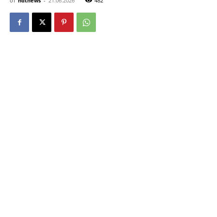
от
ndtnews
-
21.06.2026
482