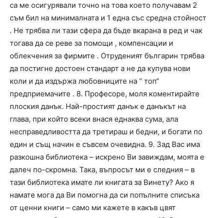
са ме осигурявали точно на това което получавам 2
съм бил на минималната и 1 една със средна стойност
. Не трябва ли тази сфера да бъде вкарана в ред и чак
тогава да се реве за помощи , компенсации и
облекчения за фирмите . Отруденият българин трябва
да постигне достоен стандарт а не да купува нови
коли и да издържа любовниците на “ топ“
предприемачите . 8. Професоре, моля коментирайте
плоския данък. Най-простият данък е данъкът на
глава, при който всеки внася еднаква сума, ала
несправедливостта да третираш и бедни, и богати по
един и същ начин е съвсем очевидна. 9. Зад Вас има
разкошна библиотека – искрено Ви завиждам, моята е
далеч по-скромна. Така, въпросът ми е следния – в
тази библиотека имате ли книгата за Винету? Ако я
намате мога да Ви помогна да си попълните списъка
от ценни книги – само ми кажете в какъв цвят