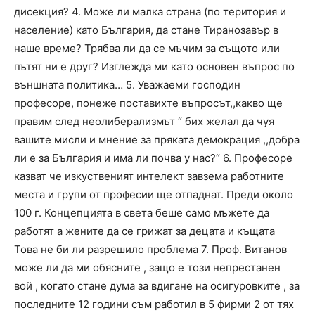
дисекция? 4. Може ли малка страна (по територия и
население) като България, да стане Тиранозавър в
наше време? Трябва ли да се мъчим за същото или
пътят ни е друг? Изглежда ми като основен въпрос по
външната политика… 5. Уважаеми господин
професоре, понеже поставихте въпросът,,какво ще
правим след неолиберализмът “ бих желал да чуя
вашите мисли и мнение за пряката демокрация ,,добра
ли е за България и има ли почва у нас?“ 6. Професоре
казват че изкуственият интелект завзема работните
места и групи от професии ще отпаднат. Преди около
100 г. Концепцията в света беше само мъжете да
работят а жените да се грижат за децата и къщата
Това не би ли разрешило проблема 7. Проф. Витанов
може ли да ми обясните , защо е този непрестанен
вой , когато стане дума за вдигане на осигуровките , за
последните 12 години съм работил в 5 фирми 2 от тях