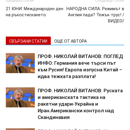
предишна статия
Следваща статия
21 ЮНИ: Международен ден
НАРОДНА СИЛА: Режимът в
на ръкостискането
Англия пада? Тежък трус! /
ВИДЕО/
СВЪРЗАНИ СТАТИИ
ОЩЕ ОТ АВТОРА
ПРОФ. НИКОЛАЙ ВИТАНОВ: ПОГЛЕД
ИНФО: Германия вече търси път
към Русия! Европа изпусна Китай –
идва тежката разплата!
ПРОФ. НИКОЛАЙ ВИТАНОВ: Руската
и американската тактика на
ракетни удари-Украйна и
Иран.Американски контрол над
Скандинавия