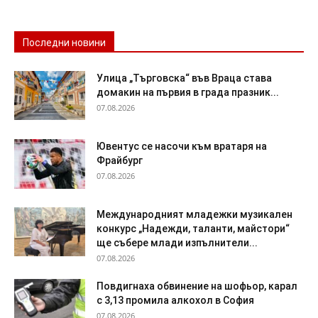
Последни новини
Улица „Търговска“ във Враца става
домакин на първия в града празник...
07.08.2026
Ювентус се насочи към вратаря на
Фрайбург
07.08.2026
Международният младежки музикален
конкурс „Надежди, таланти, майстори“
ще събере млади изпълнители...
07.08.2026
Повдигнаха обвинение на шофьор, карал
с 3,13 промила алкохол в София
07.08.2026