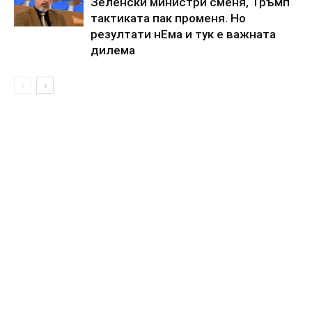
Зеленски министри сменя, Тръмп
тактиката пак променя. Но
резултати нЕма и тук е важната
дилема