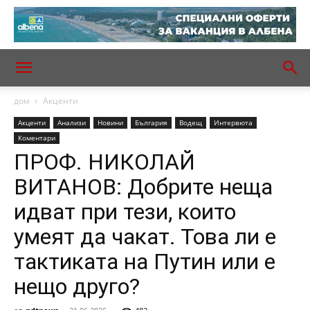
дом
Акценти
Акценти
Анализи
Новини
България
Водещ
Интервюта
Коментари
ПРОФ. НИКОЛАЙ
ВИТАНОВ: Добрите неща
идват при тези, които
умеят да чакат. Това ли е
тактиката на Путин или е
нещо друго?