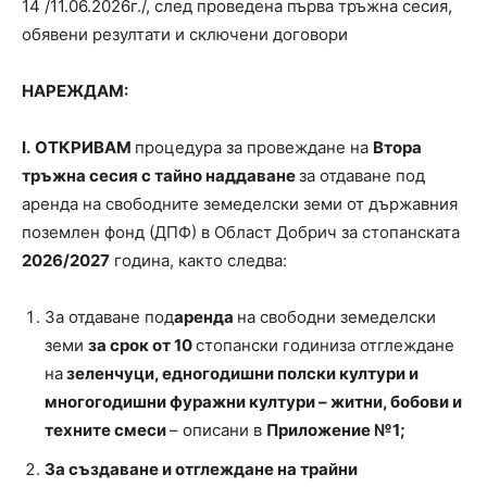
14 /11.06.2026г./, след проведена първа тръжна сесия,
обявени резултати и сключени договори
НАРЕЖДАМ:
І.
ОТКРИВАМ
процедура за провеждане на
Втора
тръжна сесия с тайно наддаване
за отдаване под
аренда на свободните земеделски земи от държавния
поземлен фонд (ДПФ) в Област Добрич за стопанската
2026/2027
година, както следва:
За отдаване под
аренда
на свободни земеделски
земи
за срок от 10
стопански годиниза отглеждане
на
зеленчуци, едногодишни полски култури и
многогодишни фуражни култури – житни, бобови и
техните смеси
– описани в
Приложение №1;
За
създаване и отглеждане на трайни