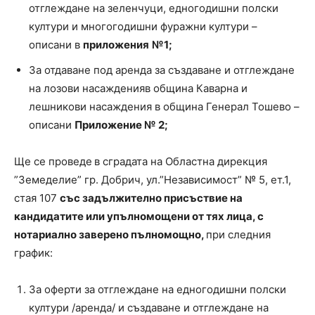
отглеждане на зеленчуци, едногодишни полски
култури и многогодишни фуражни култури –
описани в
приложения
№1;
За отдаване под аренда за създаване и отглеждане
на лозови насажденияв община Каварна и
лешникови насаждения в община Генерал Тошево –
описани
Приложение № 2;
Ще се проведе
в сградата на Областна дирекция
”Земеделие” гр. Добрич, ул.”Независимост” № 5, ет.1,
стая 107
със задължително присъствие на
кандидатите или упълномощени от тях лица, с
нотариално заверено пълномощно,
при следния
график:
За оферти за отглеждане на едногодишни полски
култури /аренда/ и създаване и отглеждане на