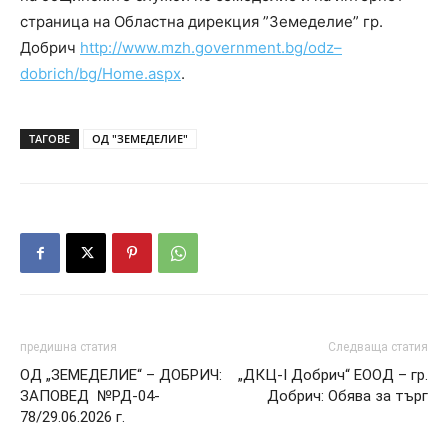
страница на Областна дирекция ”Земеделие” гр.
Добрич
http
://
www
.
mzh
.
government
.
bg
/
odz
–
dobrich
/
bg
/
Home
.
aspx
.
ТАГОВЕ
ОД "ЗЕМЕДЕЛИЕ"
предишна статия
Следваща статия
ОД „ЗЕМЕДЕЛИЕ“ – ДОБРИЧ:
„ДКЦ-І Добрич“ EООД – гр.
ЗАПОВЕД №РД-04-
Добрич: Обява за търг
78/29.06.2026 г.