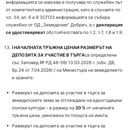
информацията се изисква и получава по служебен път
от компетентната администрация, като в случаите по
чл. 34, ал. 6 и 8 ЗСПЗЗ информацията се събира
служебно от ОД „Земеделие“ Добрич, а с
декларация
се удостоверяват
обстоятелствата по т.2, т.7, т.8 и т.9.
I
НАЧАЛНАТА ТРЪЖНА ЦЕНА
И РАЗМЕРЪТ НА
ДЕПОЗИТА ЗА УЧАСТИЕ В ТЪРГА
са определени
със Заповед № РД 46-59/ 13.03.2026 г. /обн. ДВ,
бр.34 от 7.04.2026г./ на Министъра на земеделието
и храните.
Размерът на депозита за участие в търга за
земеделските земи за отглеждане на едногодишни
полски култури – в размер на
20 %
от началната
тръжна цена, умножена по площта на имота.
Размерът на депозита за участие в търга за