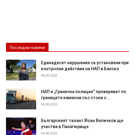
Последни новини
Единадесет нарушения са установени при
контролни действия на НАП в Банско
06.08.2026
НАП и „Гранична полиция“ проверяват по
границите камиони със стоки с...
06.08.2026
Българският талант Йоан Величков ще
участва в Панагюрище
06.08.2026