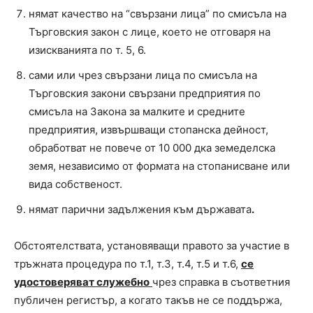
нямат качество на “свързани лица” по смисъла на
Търговския закон с лице, което не отговаря на
изискванията по т. 5, 6.
сами или чрез свързани лица по смисъла на
Търговския закони свързани предприятия по
смисъла на Закона за малките и средните
предприятия, извършващи стопанска дейност,
обработват не повече от 10 000 дка земеделска
земя, независимо от формата на стопанисване или
вида собственост.
нямат парични задължения към държавата
.
Обстоятелствата, установяващи правото за участие в
тръжната процедура по т.1, т.3, т.4, т.5 и т.6,
се
удостоверяват служебно
чрез справка в съответния
публичен регистър, а когато такъв не се поддържа,