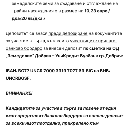
земеделските земи за създаване и отглеждане на
трайни насаждения е в размер на
10,23 евро /
дка
/
20 лв/дка
./
Депозитът се внася
преди депозиране
на документите
за участие в търга, към които
участниците прилагат
банково бордеро
за внесен депозит
по сметка на ОД
„Земеделие” Добрич – УниКредит Булбанк гр. Добрич:
IBAN
:
BG
77
UNCR
7000 3319 7077 69,
BIC
на БНБ:
UNCRBGSF
,
ВНИМАНИЕ!
Кандидатите за участие в търга за повече от един
имот представят банково бордеро за внесен депозит
за всеки имот
поотделно, прикрепено към