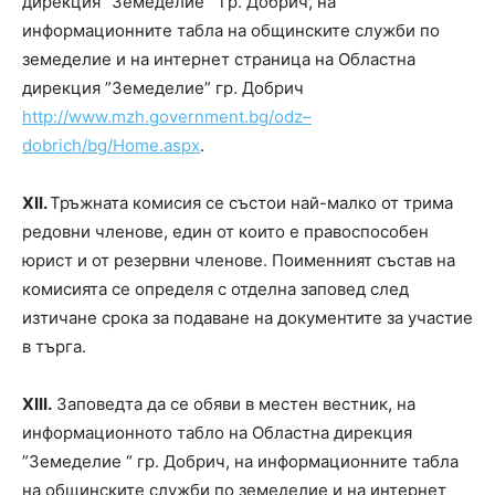
дирекция ”Земеделие “ гр. Добрич, на
информационните табла на общинските служби по
земеделие и на интернет страница на Областна
дирекция ”Земеделие” гр. Добрич
http
://
www
.
mzh
.
government
.
bg
/
odz
–
dobrich
/
bg
/
Home
.
aspx
.
Х
II
.
Тръжната комисия се състои най-малко от трима
редовни членове, един от които е правоспособен
юрист и от резервни членове. Поименният състав на
комисията се определя с отделна заповед след
изтичане срока за подаване на документите за участие
в търга.
Х
III
.
Заповедта да се обяви в местен вестник, на
информационното табло на Областна дирекция
”Земеделие “ гр. Добрич, на информационните табла
на общинските служби по земеделие и на интернет