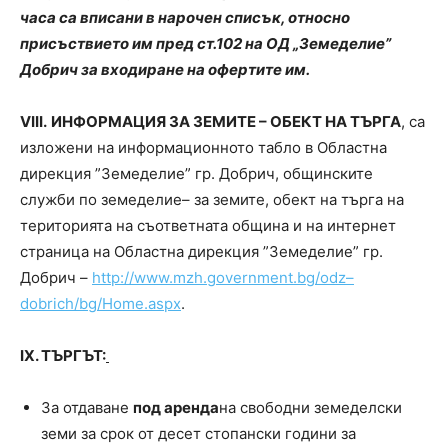
часа са вписани в нарочен списък, относно
присъствието им пред ст.102 на ОД „Земеделие”
Добрич за входиране на офертите им.
V
І
I
І
.
ИНФОРМАЦИЯ ЗА ЗЕМИТЕ – ОБЕКТ НА ТЪРГА
, са
изложени на информационното табло в Областна
дирекция ”Земеделие” гр. Добрич, общинските
служби по земеделие– за земите, обект на търга на
територията на съответната община и на интернет
страница на Областна дирекция ”Земеделие” гр.
Добрич –
http
://
www
.
mzh
.
government
.
bg
/
odz
–
dobrich
/
bg
/
Home
.
aspx
.
I
Х. ТЪРГЪТ:
За отдаване
под аренда
на свободни земеделски
земи за срок от десет стопански години за