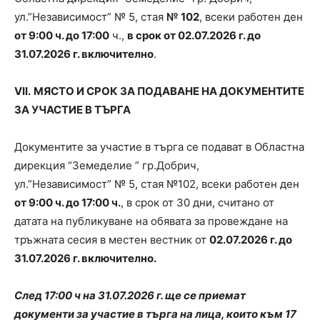
ул.”Независимост” № 5, стая
№ 102
, всеки работен ден
от 9:00 ч. до 17:00
ч.,
в срок от 02.07.2026 г. до
31.
0
7.2026 г. включително
.
V
І
I
.
МЯСТО И СРОК ЗА ПОДАВАНЕ НА ДОКУМЕНТИТЕ
ЗА УЧАСТИЕ В ТЪРГА
Документите за участие в търга се подават в Областна
дирекция “Земеделие ” гр.Добрич,
ул.”Независимост” № 5, стая №102, всеки работен ден
от 9:00 ч. до 17:00 ч.
, в срок от 30 дни, считано от
датата на публикуване на обявата за провеждане на
тръжната сесия в местен вестник от
02.07.2026 г. до
31.
0
7.2026 г. включително.
След 17:00 ч на 31.07.2026 г. ще се приемат
документи за участие в търга на лица, които към 17