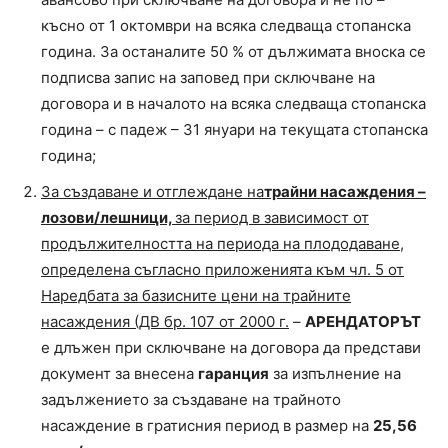
късно от 1 октомври на всяка следваща стопанска
година. За останалите 50 % от дължимата вноска се
подписва запис на заповед при сключване на
договора и в началото на всяка следваща стопанска
година – с падеж – 31 януари на текущата стопанска
година;
За
създаване и отглеждане на
трайни насаждения –
лозови/лешници,
за период в зависимост от
продължителността на периода на плододаване,
определена съгласно приложенията към чл. 5 от
Наредбата за базисните цени на трайните
насаждения (ДВ бр. 107 от 2000 г.
–
АРЕНДАТОРЪТ
е длъжен при сключване на договора да представи
документ за внесена
гаранция
за изпълнение на
задължението за създаване на трайното
насаждение в гратисния период в размер на
25,56