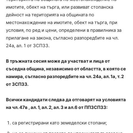
имотите, обект на търга, или развиват стопанска
дейност на територията на общината по
местонахождение на имотите, обект на търга, при
условия, по ред и цени, определени в правилника за
прилагане на закона, съгласно разпоредбите на чл.
24а, ал. 1 от ЗСПЗЗ.
В тръжната сесия може да участват и лица от
съседна община, независимо от областта, в която се
намира, съгласно разпоредбите на чл. 24а, ал. 1а, т. 2
от ЗСПЗЗ.
Всички кандидати следва да отговарят на условията
на чл. 47в , ал. 1, ал. 2, ал. 3 и ал.6 от ППЗСПЗЗ:
са регистрирани като земеделски стопани;