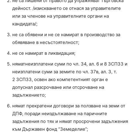
не са лишени от правото да упражняват търговска
дейност. /изискването се отнася за управителите
или за членове на управителните органи на
кандидата/;
не са обявени и не се намират в производство за
обявяване в несъстоятелност;
не се намират в ликвидация;
няматнеизплатени суми по чл. 34, ал. 6 и 8 ЗСПЗЗ и
неизплатени суми за земите по чл. 37в, ал. 3, т.
2 ЗСПЗЗ, освен ако компетентният орган е
допуснал разсрочване или отсрочване на
задължението;
нямат прекратени договори за ползване на земи от
ДПФ, поради неиздължаване на паричните
задължения по тях и нямат просрочени задължения
към Държавен фонд “Земеделие”;