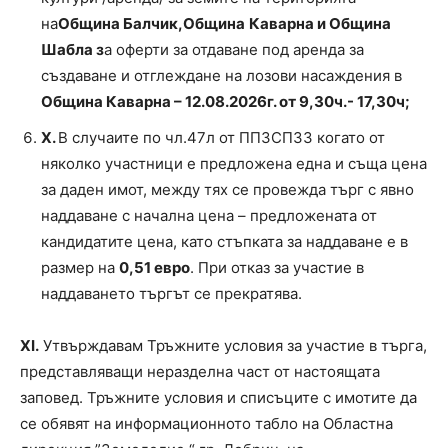
на
Община Балчик,
Община
Каварна и Община
Шабла з
а оферти за отдаване под аренда за
създаване и отглеждане на лозови насаждения в
Община Каварна – 12.08.2026г. от 9,30ч.- 17,30ч;
X
.
В случаите по чл.47л от ППЗСПЗЗ когато от
няколко участници е предложена една и съща цена
за даден имот, между тях се провежда търг с явно
наддаване с начална цена – предложената от
кандидатите цена, като стъпката за наддаване е в
размер на
0,51 евро
. При отказ за участие в
наддаването търгът се прекратява.
Х
I
.
Утвърждавам Тръжните условия за участие в търга,
представляващи неразделна част от настоящата
заповед. Тръжните условия и списъците с имотите да
се обявят на информационното табло на Областна