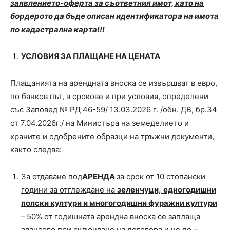
заявлението-оферта за съответния имот, като на
бордерото да бъде описан идентификатора на имота
по кадастрална карта!!!
УСЛОВИЯ ЗА ПЛАЩАНЕ НА ЦЕНАТА
Плащанията на арендната вноска се извършват в евро,
по банков път, в срокове и при условия, определени
със Заповед № РД 46-59/ 13.03.2026 г. /обн. ДВ, бр.34
от 7.04.2026г./ на Министъра на земеделието и
храните и одобрените образци на тръжни документи,
както следва:
За отдаване под
АРЕНДА
за срок от 10 стопански
години за отглеждане на
зеленчуци,
едногодишни
полски култури и многогодишни фуражни култури
–
50% от годишната арендна вноска се заплаща
авансово при сключване на договора и не по –