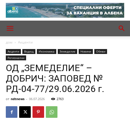
дом
Акценти
Акценти
Водещ
Икономика
Земеделие
Новини
Обяви
Регионални
ОД „ЗЕМЕДЕЛИЕ“ –
ДОБРИЧ: ЗАПОВЕД №
РД-04-77/29.06.2026 г.
от
ndtnews
-
06.07.2026
2763