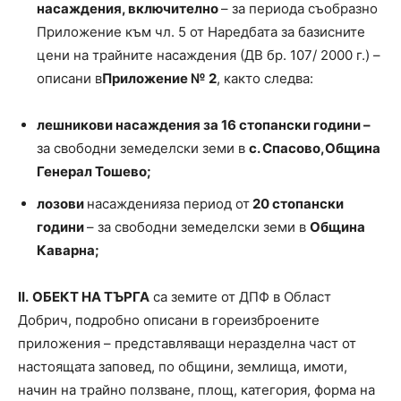
насаждения,
включително
– за периода съобразно
Приложение към чл. 5 от Наредбата за базисните
цени на трайните насаждения (ДВ бр. 107/ 2000 г.) –
описани в
Приложение № 2
, както следва:
лешникови насаждения за 16 стопански години –
за свободни земеделски земи в
с. Спасово,
Община
Генерал Тошево;
лозови
насажденияза период от
20 стопански
години
– за свободни земеделски земи в
Община
Каварна;
ІІ.
ОБЕКТ НА ТЪРГА
са земите от ДПФ в Област
Добрич, подробно описани в гореизброените
приложения – представляващи неразделна част от
настоящата заповед, по общини, землища, имоти,
начин на трайно ползване, площ, категория, форма на