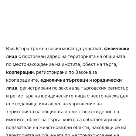
Във Втора тръжна сесия
могат да участват:
физически
лица
с постоянен адрес на територията на общината
по местонахождение на имотите, обект на търга,
кооперации
, регистрирани по Закона за
кооперациите,
еднолични търговци
и
юридически
лица
, регистрирани по закона за търговския регистър
и регистъра на юридическите лица с нестопанска цел,
със седалище или адрес на управление на
територията на общината по местонахождение на
имотите, обект на търга, които са собственици или
ползватели на животновъдни обекти, находящи се на
територията на общината по местонахождение на