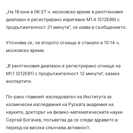
„На 19 юни в 06:37 ч. московско време в рентгеновия
диапазон е регистрирано изригване M1.4 (S12E89) с
продължителност 21 минути“, се казва в съобщението.
Уточнява се, че второто огнище е станало в 15:14 ч.
московско време.
„В рентгеновия диапазон е регистрирано огнище на
M1.1 (S12E81) с продължителност 12 минути“, казаха
експертите.
По-рано главният изследовател на Института за
космически изследвания на Руската академия на
науките, докторът на физико-математическите науки
Сергей Богачев, посъветва да се следи здравето в
период на висока слънчева активност.