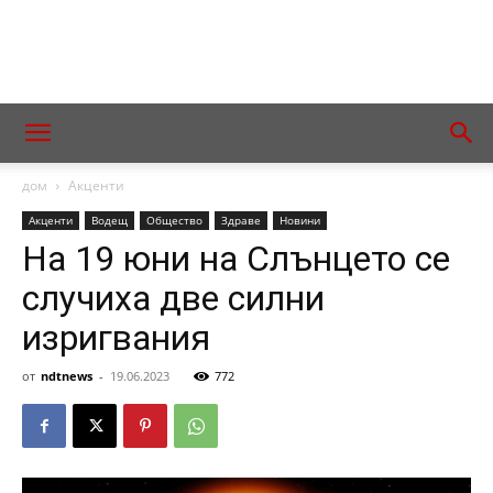
дом
Акценти
Акценти
Водещ
Общество
Здраве
Новини
На 19 юни на Слънцето се
случиха две силни
изригвания
от
ndtnews
-
19.06.2023
772