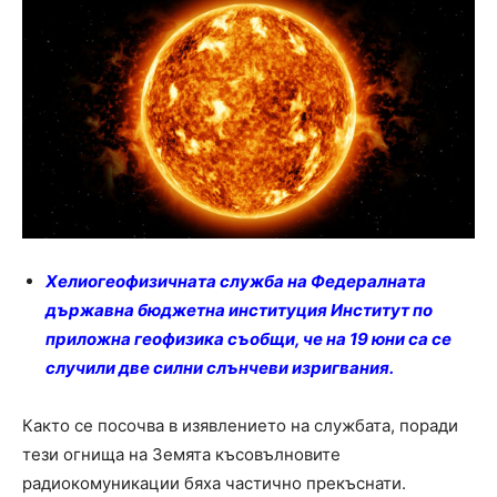
Хелиогеофизичната служба на Федералната
държавна бюджетна институция Институт по
приложна геофизика съобщи, че на 19 юни са се
случили две силни слънчеви изригвания.
Както се посочва в изявлението на службата, поради
тези огнища на Земята късовълновите
радиокомуникации бяха частично прекъснати.