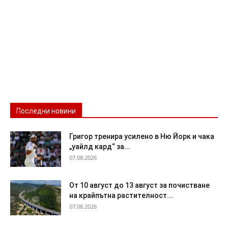
Последни новини
Григор тренира усилено в Ню Йорк и чака
„уайлд кард“ за...
07.08.2026
От 10 август до 13 август за почистване
на крайпътна растителност...
07.08.2026