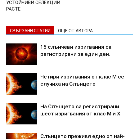
УСТОЙЧИВИ СЕЛЕКЦИИ
РАСТЕ
СВЪРЗАНИ СТАТИИ
ОЩЕ ОТ АВТОРА
15 слънчеви изригвания са
регистрирани за един ден.
Четири изригвания от клас М се
случиха на Слънцето
На Слънцето са регистрирани
шест изригвания от клас M и X
Слънцето преживя едно от най-