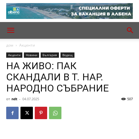
дом
Акценти
Акценти
Новини
България
Водещ
НА ЖИВО: ПАК
СКАНДАЛИ В Т. НАР.
НАРОДНО СЪБРАНИЕ
от
ndt
-
04.07.2025
507