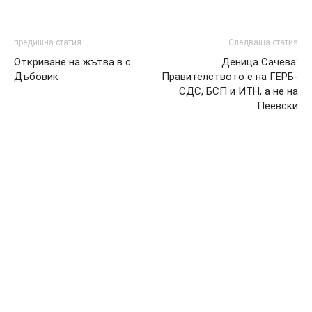
предишна статия
Следваща статия
Откриване на жътва в с.
Деница Сачева:
Дъбовик
Правителството е на ГЕРБ-
СДС, БСП и ИТН, а не на
Пеевски