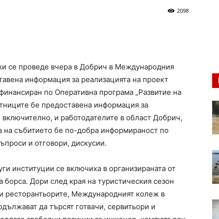
2098
жи се проведе вчера в Добрич в Международния
тавена информация за реализацията на проект
 финансиран по Оперативна програма „Развитие на
астниците бе предоставена информация за
 включително, и работодателите в област Добрич,
та на събитието бе по-добра информираност по
въпроси и отговори, дискусии.
уги институции се включиха в организираната от
 борса. Дори след края на туристическия сезон
 и ресторантьорите, Международният колеж в
одължават да търсят готвачи, сервитьори и