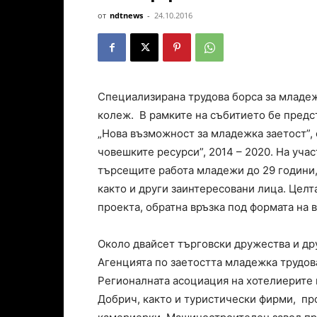
от
ndtnews
-
24.10.2016
Специализирана трудова борса за младе
колеж. В рамките на събитието бе предс
„Нова възможност за младежка заетост”,
човешките ресурси”, 2014 – 2020. На уч
търсещите работа младежи до 29 години,
както и други заинтересовани лица. Цел
проекта, обратна връзка под формата на 
Около двайсет търговски дружества и др
Агенцията по заетостта младежка трудова
Регионалната асоциация на хотелиерите
Добрич, както и туристически фирми, пр