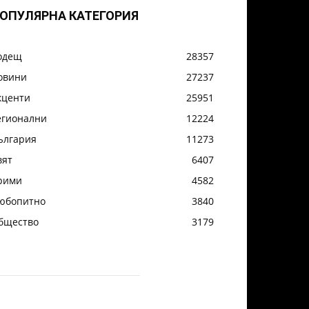
ОПУЛЯРНА КАТЕГОРИЯ
одещ
28357
овини
27237
кценти
25951
егионални
12224
ългария
11273
вят
6407
рими
4582
юбопитно
3840
бщество
3179