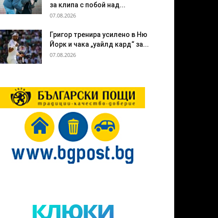
за клипа с побой над...
07.08.2026
Григор тренира усилено в Ню
Йорк и чака „уайлд кард“ за...
07.08.2026
клюки