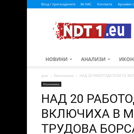
Вход / присъедините
ЗА НАС
Контакти
Архивен с
ndt1.eu
НОВИНИ
АНАЛИЗИ
ИКОН
дом
Икономика
НАД 20 РАБОТОДАТЕЛИ СЕ В
Икономика
НАД 20 РАБОТ
ВКЛЮЧИХА В 
ТРУДОВА БОРС