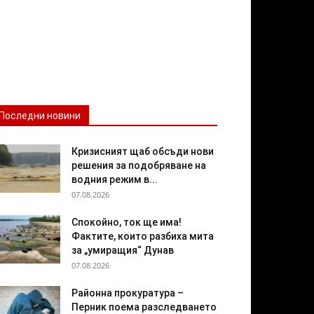
Последни новини
Кризисният щаб обсъди нови
решения за подобряване на
водния режим в...
07.08.2026
Спокойно, ток ще има!
Фактите, които разбиха мита
за „умиращия“ Дунав
07.08.2026
Районна прокуратура –
Перник поема разследването