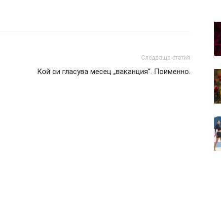
Следваща статия
Кой си гласува месец „ваканция“. Поименно.