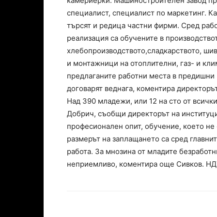
камериерки. Машиностроителен завод пр
специалист, специалист по маркетинг. Ка
търсят и редица частни фирми. Сред раб
реализация са обучените в производство
хлебопроизводството,сладкарството, ши
и монтажници на отоплителни, газ- и кли
предлаганите работни места в предишни 
договарят веднага, коментира директорът
Над 390 младежи, или 12 на сто от всички
Добрич, съобщи директорът на институци
професионален опит, обучение, което не 
размерът на заплащането са сред главнит
работа. За мнозина от младите безработ
неприемливо, коментира още Сивков. Н