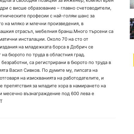
едлага свободни позиции за инженер, компютърен
дри с висше образование – главно счетоводители,
отническите професии с най-голям шанс за
то на мляко и млечни произведения, в
вашкия отрасъл, мебелния бранш.Много търсени са
матични инсталации. Около 70 на сто от
издания на младежката борса в Добрич се
 на бюрото по труда в областния град.
 безработни, са регистрирани в бюрото по труда в
ята Васил Сивков. По думите му, липсата на
отговаря на изискванията на работодателите, и
е препятствия за младите хора в намирането на
ни месечно възнаграждение под 600 лева е
ДТ