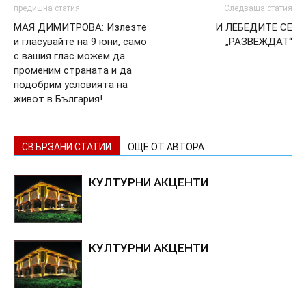
предишна статия
Следваща статия
МАЯ ДИМИТРОВА: Излезте
И ЛЕБЕДИТЕ СЕ
и гласувайте на 9 юни, само
„РАЗВЕЖДАТ“
с вашия глас можем да
променим страната и да
подобрим условията на
живот в България!
СВЪРЗАНИ СТАТИИ
ОЩЕ ОТ АВТОРА
КУЛТУРНИ АКЦЕНТИ
КУЛТУРНИ АКЦЕНТИ