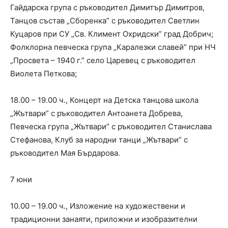
Гайдарска група с ръководител Димитър Димитров,
Танцов състав „Сборенка” с ръководител Светлин
Куцаров при СУ „Св. Климент Охридски” град Добрич;
Фолклорна певческа група „Каралезки славей” при НЧ
„Просвета – 1940 г.” село Царевец с ръководител
Виолета Петкова;
18.00 – 19.00 ч., Концерт на Детска танцова школа
„Жътвари” с ръководител Антоанета Добрева,
Певческа група „Жътвари” с ръководител Станислава
Стефанова, Клуб за народни танци „Жътвари” с
ръководител Мая Бърдарова.
7 юни
10.00 – 19.00 ч., Изложение на художествени и
традиционни занаяти, приложни и изобразителни