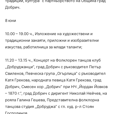
традиции, култура” с партньорството на Община град
Добрич.
8 юни
10.00 – 19.00 ч., Изложение на художествени и
традиционни занаяти, приложни и изобразителни
изкуства, работилница за млади таланти;
11.20 – 13.15 ч., Концерт на Фолклорен танцов клуб
„Добруджанци”, град Добрич с ръководител Петър
Свиленов, Певческа група „Огърлица” с ръководител
Катя Грекова, народната певица Катя Грекова, град
Добрич, Смесен хор „Добрич” при НЧ „Йордан Йовков
– 1870 г.”, град Добрич с диригент Николай Нейчев, на
рояла Галина Гешева, Представителна фолклорна
танцова студия „Добруджа” с гл. худ. р-л Стоян
Господинов.