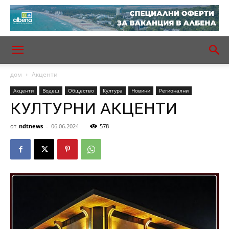
дом
Акценти
Акценти
Водещ
Общество
Култура
Новини
Регионални
КУЛТУРНИ АКЦЕНТИ
от
ndtnews
-
06.06.2024
578