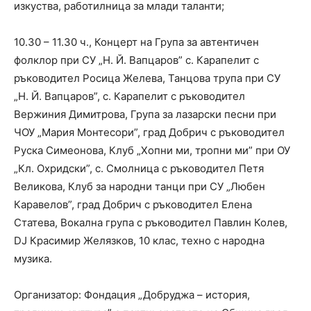
изкуства, работилница за млади таланти;
10.30 – 11.30 ч., Концерт на Група за автентичен
фолклор при СУ „Н. Й. Вапцаров” с. Карапелит с
ръководител Росица Желева, Танцова трупа при СУ
„Н. Й. Вапцаров”, с. Карапелит с ръководител
Вержиния Димитрова, Група за лазарски песни при
ЧОУ „Мария Монтесори”, град Добрич с ръководител
Руска Симеонова, Клуб „Хопни ми, тропни ми” при ОУ
„Кл. Охридски”, с. Смолница с ръководител Петя
Великова, Клуб за народни танци при СУ „Любен
Каравелов”, град Добрич с ръководител Елена
Статева, Вокална група с ръководител Павлин Колев,
DJ Красимир Желязков, 10 клас, техно с народна
музика.
Организатор: Фондация „Добруджа – история,