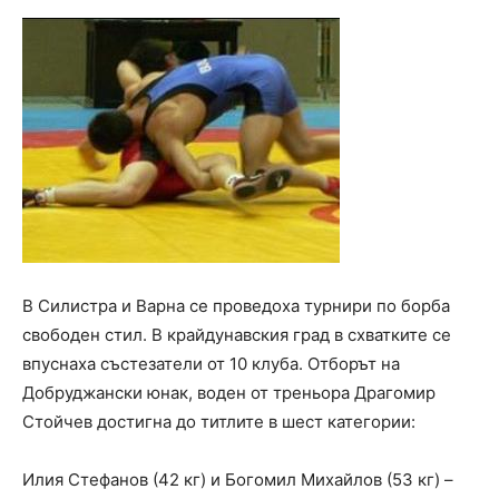
В Силистра и Варна се проведоха турнири по борба
свободен стил. В крайдунавския град в схватките се
впуснаха състезатели от 10 клуба. Отборът на
Добруджански юнак, воден от треньора Драгомир
Стойчев достигна до титлите в шест категории:
Илия Стефанов (42 кг) и Богомил Михайлов (53 кг) –