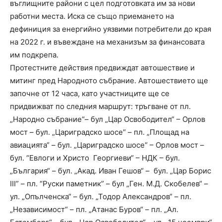
въглищните райони с цел подготовката им за нови
работни места. Иска се също приемането на
дефиниция за енергийно уязвими потребители до края
на 2022 г. и въвеждане на механизъм за финансовата
им подкрепа.
Протестните действия предвиждат автошествие и
митинг пред Народното събрание. Автошествието ще
започне от 12 часа, като участниците ще се
придвижват по следния маршрут: тръгване от пл.
„Народно събрание“– бул „Цар Освободител“ – Орлов
мост – бул. „Цариградско шосе“ – пл. „Площад на
авиацията“ – бул. „Цариградско шосе“ – Орлов мост –
бул. “Евлоги и Христо Георгиеви“ – НДК – бул.
„България“ – бул. „Акад. Иван Гешов“ – бул. „Цар Борис
III” – пл. “Руски паметник” – бул „Ген. М.Д. Скобелев“ –
ул. „Опълченска“ – бул. „Тодор Александров“ – пл.
„Независимост“ – пл. „Атанас Буров“ – пл. „Ал.