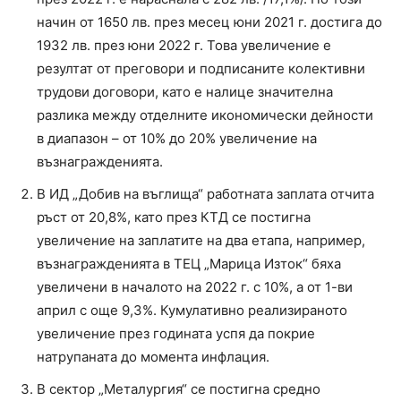
начин от 1650 лв. през месец юни 2021 г. достига до
1932 лв. през юни 2022 г. Това увеличение е
резултат от преговори и подписаните колективни
трудови договори, като е налице значителна
разлика между отделните икономически дейности
в диапазон – от 10% до 20% увеличение на
възнагражденията.
В ИД „Добив на въглища“ работната заплата отчита
ръст от 20,8%, като през КТД се постигна
увеличение на заплатите на два етапа, например,
възнагражденията в ТЕЦ „Марица Изток“ бяха
увеличени в началото на 2022 г. с 10%, а от 1-ви
април с още 9,3%. Кумулативно реализираното
увеличение през годината успя да покрие
натрупаната до момента инфлация.
В сектор „Металургия“ се постигна средно