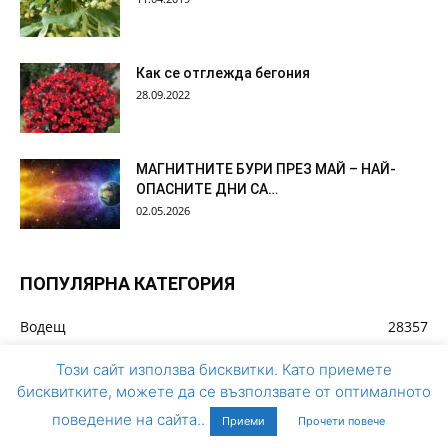
Как се отглежда бегония
28.09.2022
МАГНИТНИТЕ БУРИ ПРЕЗ МАЙ – НАЙ-
ОПАСНИТЕ ДНИ СА…
02.05.2026
ПОПУЛЯРНА КАТЕГОРИЯ
Водещ
28357
Новини
27237
Този сайт използва бисквитки. Като приемете
Акценти
25951
бисквитките, можете да се възползвате от оптималното
Регионални
12224
поведение на сайта..
Приеми
Прочети повече
България
11273