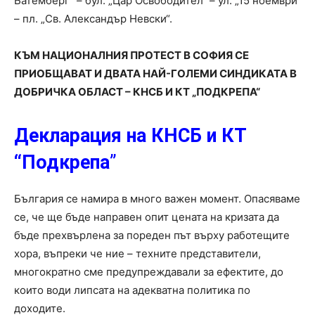
Батемберг“ – бул. „Цар Освободител“ – ул. „15 ноември“
– пл. „Св. Александър Невски“.
КЪМ НАЦИОНАЛНИЯ ПРОТЕСТ В СОФИЯ СЕ
ПРИОБЩАВАТ И ДВАТА НАЙ-ГОЛЕМИ СИНДИКАТА В
ДОБРИЧКА ОБЛАСТ – КНСБ И КТ „ПОДКРЕПА“
Декларация на КНСБ и КТ
“Подкрепа
”
България се намира в много важен момент. Опасяваме
се, че ще бъде направен опит цената на кризата да
бъде прехвърлена за пореден път върху работещите
хора, въпреки че ние – техните представители,
многократно сме предупреждавали за ефектите, до
които води липсата на адекватна политика по
доходите.