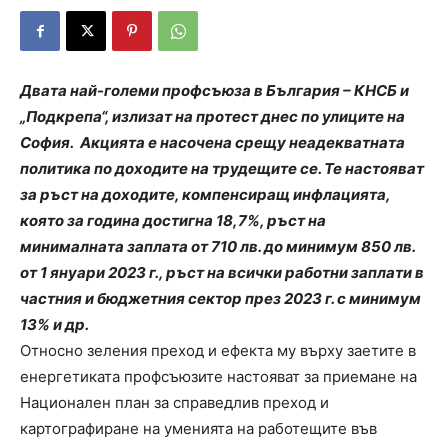
Двата най-големи профсъюза в България – КНСБ и
„Подкрепа“, излизат на протест днес по улиците на
София. Акцията е насочена срещу неадекватната
политика по доходите на трудещите се. Те настояват
за ръст на доходите, компенсиращ инфлацията,
която за година достигна 18,7%, ръст на
минималната заплата от 710 лв. до минимум 850 лв.
от 1 януари 2023 г., ръст на всички работни заплати в
частния и бюджетния сектор през 2023 г. с минимум
13% и др.
Относно зеления преход и ефекта му върху заетите в
енергетиката профсъюзите настояват за приемане на
Национален план за справедлив преход и
картографиране на уменията на работещите във