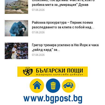
Спокойно, ток ще има! Фактите, които
разбиха мита за „умиращия“ Дунав
07.08.2026
Районна прокуратура – Перник поема
разследването за клипа с побой над...
07.08.2026
Григор тренира усилено в Ню Йорк и чака
„уайлд кард“ за...
07.08.2026