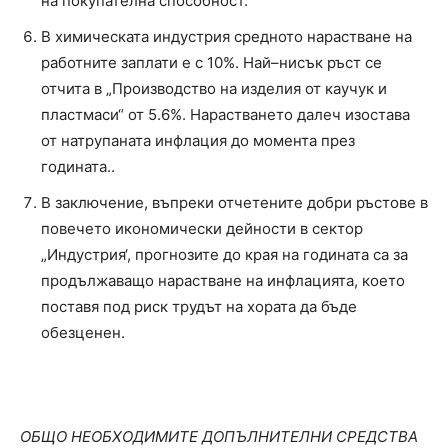
на покупателна способност.
В химическата индустрия средното нарастване на
работните заплати е с 10%. Най–нисък ръст се
отчита в „Производство на изделия от каучук и
пластмаси“ от 5.6%. Нарастването далеч изостава
от натрупаната инфлация до момента през
годината..
В заключение, въпреки отчетените добри ръстове в
повечето икономически дейности в сектор
„Индустрия‘, прогнозите до края на годината са за
продължаващо нарастване на инфлацията, което
поставя под риск трудът на хората да бъде
обезценен.
ОБЩО НЕОБХОДИМИТЕ ДОПЪЛНИТЕЛНИ СРЕДСТВА