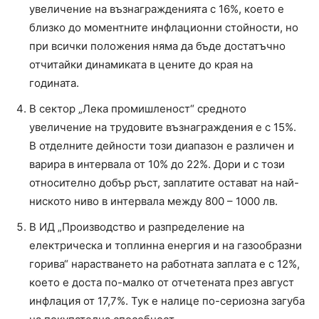
увеличение на възнагражденията с 16%, което е
близко до моментните инфлационни стойности, но
при всички положения няма да бъде достатъчно
отчитайки динамиката в цените до края на
годината.
В сектор „Лека промишленост“ средното
увеличение на трудовите възнаграждения е с 15%.
В отделните дейности този диапазон е различен и
варира в интервала от 10% до 22%. Дори и с този
относително добър ръст, заплатите остават на най-
ниското ниво в интервала между 800 – 1000 лв.
В ИД „Производство и разпределение на
електрическа и топлинна енергия и на газообразни
горива“ нарастването на работната заплата е с 12%,
което е доста по-малко от отчетената през август
инфлация от 17,7%. Тук е налице по-сериозна загуба