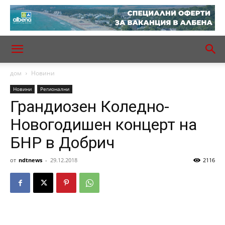
дом
Новини
Новини
Регионални
Грандиозен Коледно-
Новогодишен концерт на
БНР в Добрич
от
ndtnews
-
29.12.2018
2116