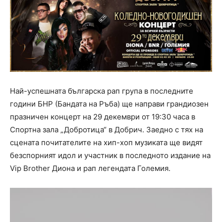
Най-успешната българска рап група в последните
години БНР (Бандата на Ръба) ще направи грандиозен
празничен концерт на 29 декември от 19:30 часа в
Спортна зала „Добротица“ в Добрич. Заедно с тях на
сцената почитателите на хип-хоп музиката ще видят
безспорният идол и участник в последното издание на
Vip Brother Диона и рап легендата Големия.