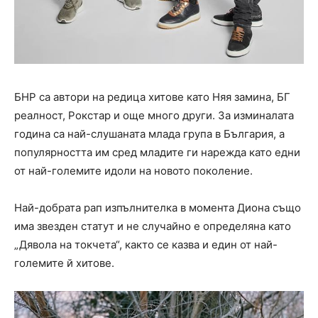
БНР са автори на редица хитове като Няя замина, БГ
реалност, Рокстар и още много други. За изминалата
година са най-слушаната млада група в България, а
популярността им сред младите ги нарежда като едни
от най-големите идоли на новото поколение.
Най-добрата рап изпълнителка в момента Диона също
има звезден статут и не случайно е определяна като
„Дявола на токчета“, както се казва и един от най-
големите й хитове.