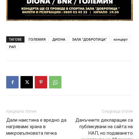
ТАГОВЕ
ГОЛЕМИЯ
ДИОНА
ЗАЛА "ДОБРОТИЦА"
концерт
РАП
предишна статия
Следваща статия
Дали наистина е вредно да
Данъчните декларации са
нагряваме храна в
публикувани на сайта на
микровълновата печка
НАП, но подаването