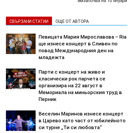
имзапочва на 10 януари
СВЪРЗАНИ СТАТИИ
ОЩЕ ОТ АВТОРА
Певицата Мария Мирославова – Ria
ще изнесе концерт в Сливен по
повод Международния ден на
младежта
Парти с концерт на живо и
класически рок парчета се
организира на 22 август в
Мемориала на миньорския труд в
Перник
Веселин Маринов изнесе концерт
в Царево като част от юбилейното
си турне „Ти си любовта“