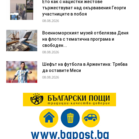
Ето как с нацистки жестове
тържествуват над окървавения Георги
участниците в побоя
08.08.2026
Военноморският музей отбелязва Деня
на флота с тематична програма и
свободен...
08.08.2026
Шефът на футбола в Аржентина: Трябва
да оставите Меси
08.08.2026