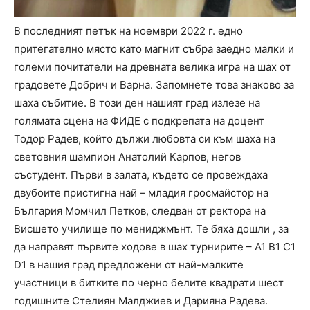
В последният петък на ноември 2022 г. едно
притегателно място като магнит събра заедно малки и
големи почитатели на древната велика игра на шах от
градовете Добрич и Варна. Запомнете това знаково за
шаха събитие. В този ден нашият град излезе на
голямата сцена на ФИДЕ с подкрепата на доцент
Тодор Радев, който дължи любовта си към шаха на
световния шампион Анатолий Карпов, негов
състудент. Първи в залата, където се провеждаха
двубоите пристигна най – младия гросмайстор на
България Момчил Петков, следван от ректора на
Висшето училище по мениджмънт. Те бяха дошли , за
да направят първите ходове в шах турнирите – А1 B1 C1
D1 в нашия град предложени от най-малките
участници в битките по черно белите квадрати шест
годишните Стелиян Малджиев и Дарияна Радева.