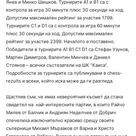
Янев и Минко Шишков. Турнирите А1 и B1 са с
контрола за игра 30 минути плюс 30 секунди на ход.
Допустим максимален рейтинг за участие 1799.
Турнирите C1 и D1 са с контрола за игра 60 минути
плюс 30 секунди на ход. Допустим максимален
рейтинг за участие 2399. Началото е поставено.
Победители в турнирите А1 B1 C1 D1 са Стефан Узунов,
Мартин Димитров, Валентин Минчев и Даниел
Стоянов – всички състезатели на ШК ‘‘Каиса“.
Подробности за турнирите са публикувани в chess-
rezults и всеки, който иска може да ги разгледа.
Щастлив съм, че имах невероятния късмет да стана
свидетел на най-интересните партии, в които Райчо
Милев от Балчик и Андриян Неделчев от Добрич
спечелиха изключително красиво срещу своите
съперници Михаил Мързаков от Варна и Христо