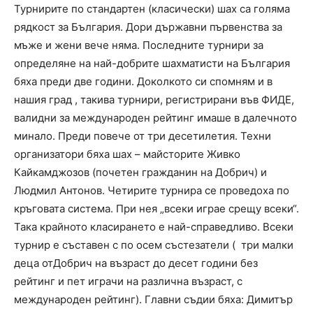
Турнирите по стандартен (класически) шах са голяма
рядкост за България. Дори държавни първенства за
мъже и жени вече няма. Последните турнири за
определяне на най-добрите шахматисти на България
бяха преди две години. Доколкото си спомням и в
нашия град , такива турнири, регистрирани във ФИДЕ,
валидни за международен рейтинг имаше в далечното
минало. Преди повече от три десетилетия. Техни
организатори бяха шах – майсторите Живко
Кайкамджозов (почетен гражданин на Добрич) и
Людмил Антонов. Четирите турнира се проведоха по
кръговата система. При нея „всеки играе срещу всеки“.
Така крайното класирането е най-справедливо. Всеки
турнир е съставен с по осем състезатели ( три малки
деца отДобрич на възраст до десет години без
рейтинг и пет играчи на различна възраст, с
международен рейтинг). Главни съдии бяха: Димитър