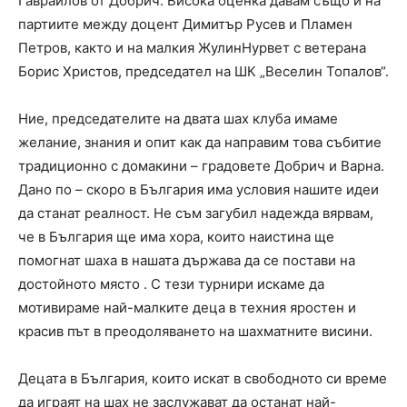
Гавраилов от Добрич. Висока оценка давам също и на
партиите между доцент Димитър Русев и Пламен
Петров, както и на малкия ЖулинНурвет с ветерана
Борис Христов, председател на ШК „Веселин Топалов“.
Ние, председателите на двата шах клуба имаме
желание, знания и опит как да направим това събитие
традиционно с домакини – градовете Добрич и Варна.
Дано по – скоро в България има условия нашите идеи
да станат реалност. Не съм загубил надежда вярвам,
че в България ще има хора, които наистина ще
помогнат шаха в нашата държава да се постави на
достойното място . С тези турнири искаме да
мотивираме най-малките деца в техния яростен и
красив път в преодоляването на шахматните висини.
Децата в България, които искат в свободното си време
да играят на шах не заслужават да останат най-