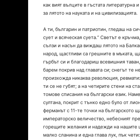
как вият вълците в гъстата литературна и
за лятото на науката и на цивилизацията.
А ти, българин и патриотин, гледаш на с
сует и всяческая суета.“ Светът е кръчма
сълзи и насън да виждаш лятото на Балка
народ, щастливи са грешните в мъката, ща
гърбът си и благодариш всевишния таван
барем покрив над главата си; снегът те не
произхожда никаква революция, ревматизм
ти се не губят; а на четирите стени на с
томове списания на български език. Намес
султана, покрит с тънко едно було от лио
ферманът с 11-те точки на българското щ
императорско величество, небесният пред
горещите желания и надежди на нашите ц
малко сланина и една глава лук, пък чети