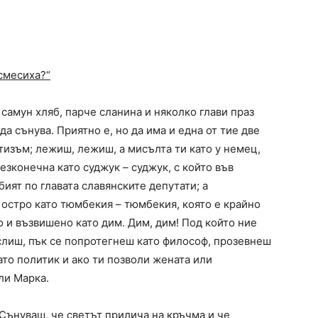
смесиха?“
 самун хляб, парче сланина и няколко глави праз
 да сънува. Приятно е, но да има и една от тие две
тизъм; лежиш, лежиш, а мисълта ти като у немец,
безконечна като суджук – суджук, с който във
ият по главата славянските депутати; а
 остро като тюмбекия – тюмбекия, която е крайно
о и възвишено като дим. Дим, дим! Под който ние
слиш, пък се попротегнеш като философ, прозевнеш
ато политик и ако ти позволи жената или
ли Марка.
Сънуваш, че светът прилича на кръчма и че