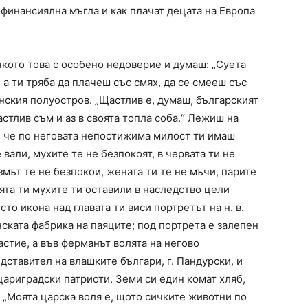
 финансиялна мъгла и как плачат децата на Европа
ичкото това с особено недоверие и думаш: „Суета
, а ти тряба да плачеш със смях, да се смееш със
нския полуостров. „Щастлив е, думаш, българският
стлив съм и аз в своята топла соба.“ Лежиш на
, че по неговата непостижима милост ти имаш
 вали, мухите те не безпокоят, в червата ти не
ът те не безпокои, жената ти те не мъчи, парите
таята ти мухите ти оставили в наследство цели
то икона над главата ти виси портретът на н. в.
нската фабрика на паяците; под портрета е залепен
астие, а във ферманът волята на негово
ставител на влашките българи, г. Пандурски, и
ариградски патриоти. Земи си един комат хляб,
: „Моята царска воля е, щото сичките животни по