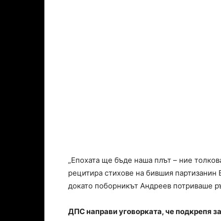
„Епохата ще бъде наша плът – ние толкова
рецитира стихове на бившия партизанин
докато поборникът Андреев потриваше ръц
ДПС направи уговорката, че подкрепя за