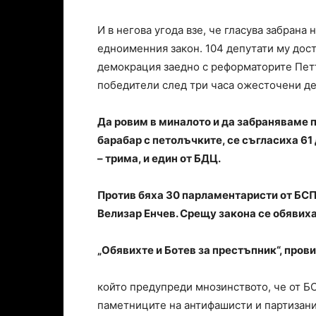
И в негова угода взе, че гласува забрана
едноименния закон. 104 депутати му дост
демокрация заедно с реформаторите Петъ
победители след три часа ожесточени де
Да ровим в миналото и да забраняваме п
барабар с петолъчките, се съгласиха 61 д
– трима, и един от БДЦ.
Против бяха 30 парламентаристи от БСП,
Велизар Енчев. Срещу закона се обявиха
„Обявихте и Ботев за престъпник“, пров
който предупреди мнозинството, че от БС
паметниците на антифашисти и партизани,