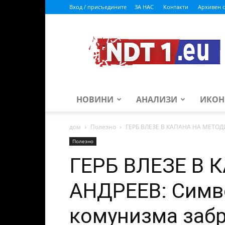
Вход / присъедините
ЗА НАС
Контакти
Архивен с
ndt1.eu
НОВИНИ
АНАЛИЗИ
ИКОН
дом
Полезно
ГЕРБ ВЛЕЗЕ В КАПАНА НА МЕТОДИ
Полезно
ГЕРБ ВЛЕЗЕ В 
АНДРЕЕВ: Симв
комунизма забр