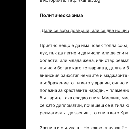
в историята. http://kanal3.bg
Политическа зима
„Дали се зора довърши, или се две нощи 
Приятно нещо е да има човек топла соба,
лук, пък да легне и да мисли или да спи и
болести: или млада жена, или стар ревма
пълна и богата като готварница, дълга и 
виенския райхстаг немците и маджарите б
въображението ти като у арапин, силно и
полезна за краставите народи, – пламенн
българите така сладко спим. Мислиш, ми
се като дипломатин, почешеш се в тила к
ревматизмът да заспиш, то спиш като Кра
Заспиш и сънуваш… Но какво сънуваш? – 