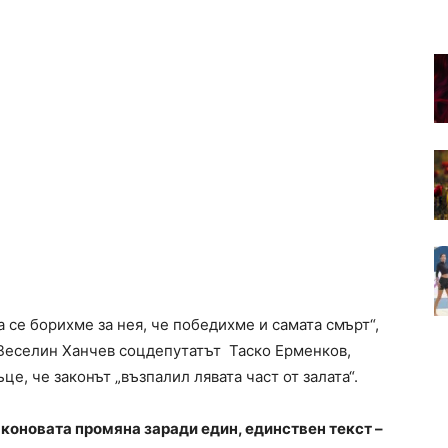
 се борихме за нея, че победихме и самата смърт“,
 Веселин Ханчев соцдепутатът Таско Ерменков,
е, че законът „възпалил лявата част от залата“.
коновата промяна заради един, единствен текст –