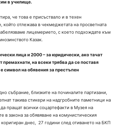
жим в училище.
тира, че това е присъствало и в техен
, който отлежава в чекмеджетата на просветната
 забелязваме лицемерието, с което подхождате към
мнозинството Казак.
ически лица и 2000 – за юридически, ако тачат
т премахнати, на всеки трябва да се поставя
 е символ на обявения за престъпен
дно събрание, близките на починалите партизани,
епнат такива стикери на надгробните паметници на
 да пращат всички соцартефакти в Музея на
те в закона за обявяване на комунистическия
и коригиран днес, 27 години след отиването на БКП