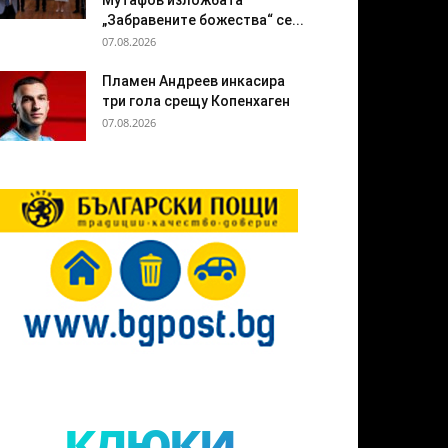
Мутафов изложбата
„Забравените божества“ се...
07.08.2026
Пламен Андреев инкасира
три гола срещу Копенхаген
07.08.2026
клюки