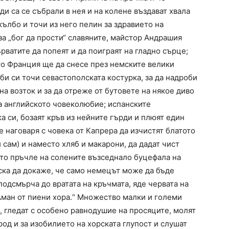
и са се събрали в нея и на колене въздават хвала
кълбо и точи из него пелин за здравието на
за „бог да прости“ славяните, майстор Андрашия
рватите да попеят и да поиграят на гладно сърце;
то Франция ще да снесе през немските велики
би си точи севастополската костурка, за да надроби
на возток и за да отреже от бутовете на някое диво
а английското човеколюбие; испанските
а си, бозаят кръв из нейните гърди и плюят един
е наговаря с човека от Капрера да изчистят блатото
и сам) и наместо хляб и макарони, да дадат чист
то пръчле на солените възседнало буцефала на
ка да докаже, че само немецът може да бъде
подсмърча до вратата на кръчмата, яде червата на
„Аман от пиени хора.“ Множество малки и големи
, гледат с особено равнодушие на просяците, молят
род и за изобилието на хорската глупост и слушат