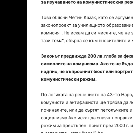
за изучаването на комунистическия ре
Това обясни Четин Казак, като се аргумен
законопроект за училищното образование
комисия. „Не искам да си мислите, че не
тази тема“, обърна се към вносителите и 
Законът предвижда 200 лв. глоба за физ
символите на комунизма. Ако те не бъда
надпис, че въпросният бюст или портрет
комунистически режим.
По логиката на решението на 43-то Наро
комунисти и антифашисти ще трябва да л
починалите, или да къртят петолъчките и
социализма.Ако искат да спазят поправки
режим за престъпен, приет през 2000 г. 