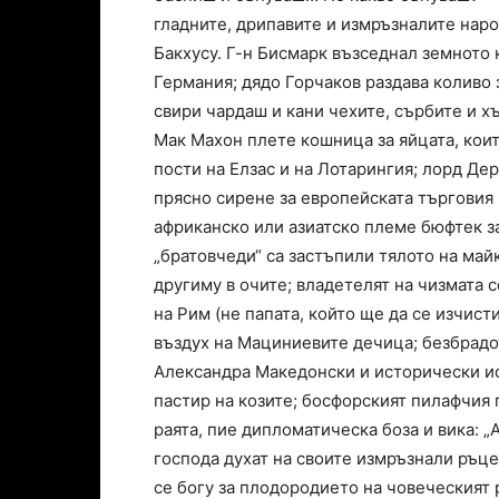
гладните, дрипавите и измръзналите народ
Бакхусу. Г-н Бисмарк възседнал земното 
Германия; дядо Горчаков раздава коливо 
свири чардаш и кани чехите, сърбите и хъ
Мак Махон плете кошница за яйцата, кои
пости на Елзас и на Лотарингия; лорд Дер
прясно сирене за европейската търговия 
африканско или азиатско племе бюфтек з
„братовчеди“ са застъпили тялото на майк
другиму в очите; владетелят на чизмата с
на Рим (не папата, който ще да се изчист
въздух на Мациниевите дечица; безбрадо
Александра Македонски и исторически ис
пастир на козите; босфорският пилафчия 
раята, пие дипломатическа боза и вика: 
господа духат на своите измръзнали ръце
се богу за плодородието на човеческият 