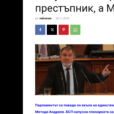
престъпник, а 
от
ndtnews
-
24.11.2016
Парламентът се поведе по акъла на единстве
Методи Андреев.
БСП напусна пленарната за