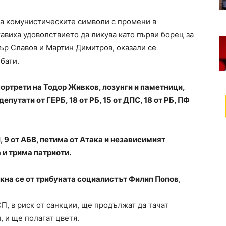
 на комунистическите символи с промени в
авиха удоволствието да ликува като първи борец за
р Славов и Мартин Димитров, оказали се
бати.
ортрети на Тодор Живков, лозунги и паметници,
епутати от ГЕРБ, 18 от РБ, 15 от ДПС, 18 от РБ, ПФ
 9 от АБВ, петима от Атака и независимият
 и трима патриоти.
икна се от трибуната социалистът Филип Попов
,
П, в риск от санкции, ще продължат да тачат
 и ще полагат цветя.