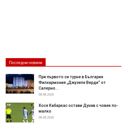
Последни новини
При първото си турне в България
Филхармония „Джузепе Верди“ от
Салерно...
08.08.2026
Хосе Кабаркас остави Дунав с човек по-
малко
08.08.2026