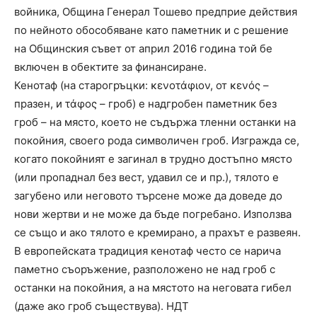
войника, Община Генерал Тошево предприе действия
по нейното обособяване като паметник и с решение
на Общинския съвет от април 2016 година той бе
включен в обектите за финансиране.
Кенотаф (на старогръцки: κενοτάφιον, от κενός –
празен, и τάφος – гроб) е надгробен паметник без
гроб – на място, което не съдържа тленни останки на
покойния, своего рода символичен гроб. Изгражда се,
когато покойният е загинал в трудно достъпно място
(или пропаднал без вест, удавил се и пр.), тялото е
загубено или неговото търсене може да доведе до
нови жертви и не може да бъде погребано. Използва
се също и ако тялото е кремирано, а прахът е развеян.
В европейската традиция кенотаф често се нарича
паметно съоръжение, разположено не над гроб с
останки на покойния, а на мястото на неговата гибел
(даже ако гроб съществува). НДТ