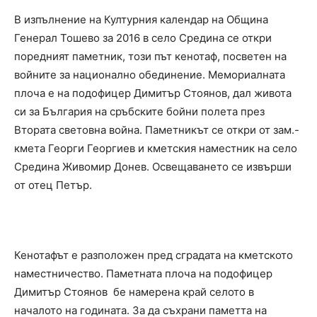
В изпълнение на Културния календар на Община
Генерал Тошево за 2016 в село Средина се откри
поредният паметник, този път кенотаф, посветен на
войните за национално обединение. Мемориалната
плоча е на подофицер Димитър Стоянов, дал живота
си за България на сръбските бойни полета през
Втората световна война. Паметникът се откри от зам.-
кмета Георги Георгиев и кметския наместник на село
Средина Живомир Донев. Освещаването се извърши
от отец Петър.
Кенотафът е разположен пред сградата на кметското
наместничество. Паметната плоча на подофицер
Димитър Стоянов бе намерена край селото в
началото на годината. За да съхрани паметта на