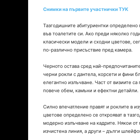
Снимки на първите участнички ТУК
Тазгодишните абитуриентки определено 
във тоалетите си. Ако преди няколко го
класически модели и сходни цветове, се
по-различно присъствие пред камера.
Черното остава сред най-предпочитаните
черни рокли с дантела, корсети и фини 
елегантно излъчване. Част от визиите са 
повече обем, камъни и ефектни детайли.
Силно впечатление правят и роклите в и
цветове определено се открояват в тазг
модерно излъчване на кадрите. Някои от
изчистена линия, а други – дълги шлейфо