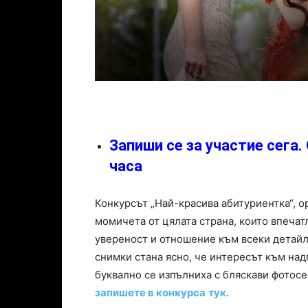
Запиши се за участие сега.
часа
Конкурсът „Най-красива абитуриентка“, ор
момичета от цялата страна, които впечатл
увереност и отношение към всеки детайл 
снимки стана ясно, че интересът към на
буквално се изпълниха с бляскави фотос
запишете в конкурса
тук
.