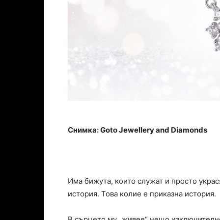
Снимка: Goto Jewellery and Diamonds
Има бижута, които служат и просто украся
история. Това колие е приказна история.
В сърцето му „живее“ нещо изключителн