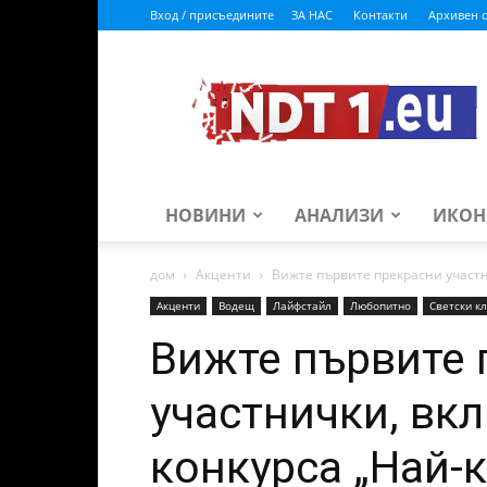
Вход / присъедините
ЗА НАС
Контакти
Архивен с
ndt1.eu
НОВИНИ
АНАЛИЗИ
ИКОН
дом
Акценти
Вижте първите прекрасни участн
Акценти
Водещ
Лайфстайл
Любопитно
Светски к
Вижте първите 
участнички, вк
конкурса „Най-