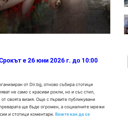
 Срокът е 26 юни 2026 г. до 10:00
ганизиран от Dir.bg, отново събира стотици
яват не само с красиви рокли, но и със стил,
от своята визия. Още с първите публикувани
дпреварата ще бъде огромен, а социалните мрежи
есии и стотици коментари.
Вижте как да се