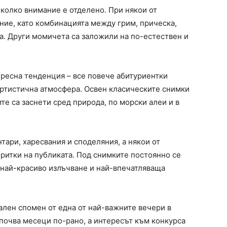
колко внимание е отделено. При някои от
ние, като комбинацията между грим, прическа,
а. Други момичета са заложили на по-естествен и
ересна тенденция – все повече абитуриентки
ртистична атмосфера. Освен класическите снимки
те са заснети сред природа, по морски алеи и в
ари, харесвания и споделяния, а някои от
ритки на публиката. Под снимките постоянно се
, най-красиво излъчване и най-впечатляваща
ален спомен от една от най-важните вечери в
апочва месеци по-рано, а интересът към конкурса