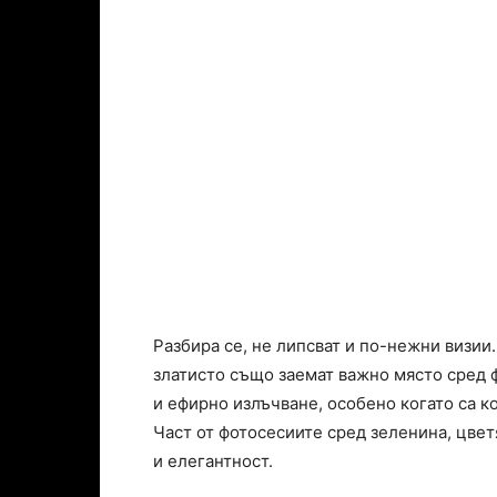
Разбира се, не липсват и по-нежни визии
златисто също заемат важно място сред 
и ефирно излъчване, особено когато са к
Част от фотосесиите сред зеленина, цвет
и елегантност.