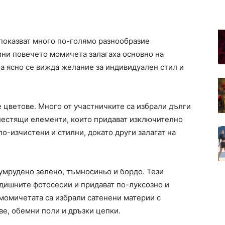
показват много по-голямо разнообразие
дини повечето момичета залагаха основно на
га ясно се вижда желание за индивидуален стил и
 цветове. Много от участничките са избрали дълги
блестящи елементи, които придават изключително
по-изчистени и стилни, докато други залагат на
зумрудено зелено, тъмносиньо и бордо. Тези
одишните фотосесии и придават по-луксозно и
 момичетата са избрали сатенени материи с
ве, обемни поли и дръзки цепки.