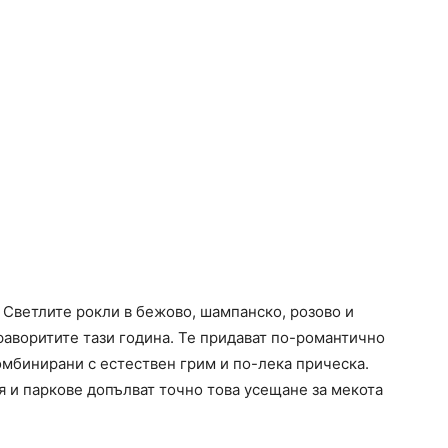
. Светлите рокли в бежово, шампанско, розово и
фаворитите тази година. Те придават по-романтично
омбинирани с естествен грим и по-лека прическа.
я и паркове допълват точно това усещане за мекота