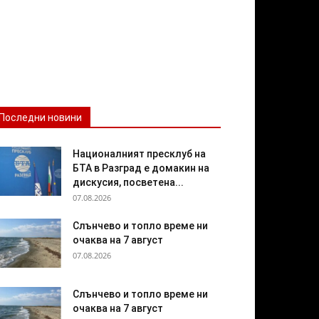
Последни новини
Националният пресклуб на
БТА в Разград е домакин на
дискусия, посветена...
07.08.2026
Слънчево и топло време ни
очаква на 7 август
07.08.2026
Слънчево и топло време ни
очаква на 7 август