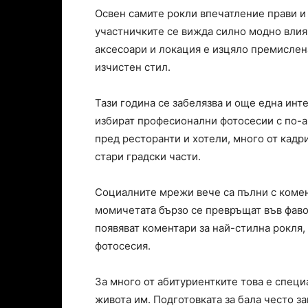
Освен самите рокли впечатление прави и 
участничките се вижда силно модно влия
аксесоари и локация е изцяло премислен
изчистен стил.
Тази година се забелязва и още една инт
избират професионални фотосесии с по-а
пред ресторанти и хотели, много от кадри
стари градски части.
Социалните мрежи вече са пълни с комент
момичетата бързо се превръщат във фаво
появяват коментари за най-стилна рокля
фотосесия.
За много от абитуриентките това е специ
живота им. Подготовката за бала често з