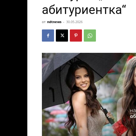
абитуриентка“
от
ndtnews
-
30.05.2026