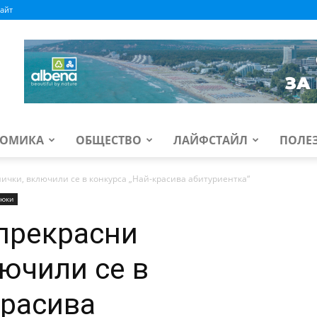
айт
ОМИКА
ОБЩЕСТВО
ЛАЙФСТАЙЛ
ПОЛЕ
ички, включили се в конкурса „Най-красива абитуриентка“
люки
прекрасни
лючили се в
красива