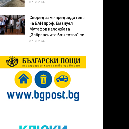
07.08.2026
Според зам.-председателя
на БАН проф. Емануел
Мутафов изложбата
„Забравените божества“ се...
07.08.2026
клюки