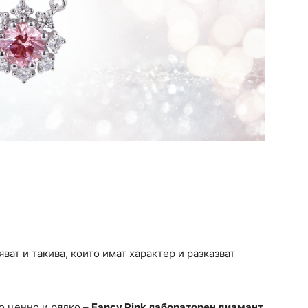
ват и такива, които имат характер и разказват
о ценно и рядко –
Fancy Pink лабораторен диамант