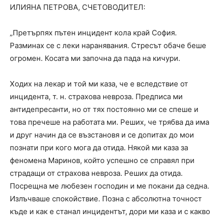
ИЛИЯНА ПЕТРОВА, СЧЕТОВОДИТЕЛ:
„Претърпях пътен инцидент кола край София.
Разминах се с леки наранявания. Стресът обаче беше
огромен. Косата ми започна да пада на кичури.
Ходих на лекар и той ми каза, че е вследствие от
инцидента, т. н. страхова невроза. Предписа ми
антидепресанти, но от тях постоянно ми се спеше и
това пречеше на работата ми. Реших, че трябва да има
и друг начин да се възстановя и се допитах до мои
познати при кого мога да отида. Някой ми каза за
феномена Маринов, който успешно се справял при
страдащи от страхова невроза. Реших да отида.
Посрещна ме любезен господин и ме покани да седна.
Излъчваше спокойствие. Позна с абсолютна точност
къде и как е станал инцидентът, дори ми каза и с какво