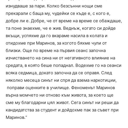
изнудваше за пари. Колко безсънни нощи сме
прекарали с баща му, чудейки се къде е, с кого е,
добре ли е. Добре, че от време на време се обаждаше,
та поне знаехме, че е жив. Веднъж, когато си дойде
вкъщи, успяхме да го вкараме насила в колата и
отидохме при Маринов, за когото бяхме чули от
близки. Още по време на първия сеанс започна
изчистването на сина ни от негативното влияние на
средата, в която беше попаднал. Водехме го на сеанси
всяка седмица, докато започна да се оправя. След
няколко месеца синът ни спря да взема наркотиции,
поправи оценките в училище. Феноменът Маринов
върна момчето ни отново към живота, за което ще
сме му благодарни цял живот. Сега синът ни реши да
кандидатства за студент и дойдохме пак за съвет при
Маринов.“