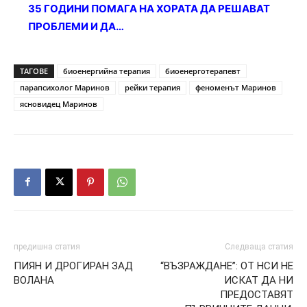
35 ГОДИНИ ПОМАГА НА ХОРАТА ДА РЕШАВАТ
ПРОБЛЕМИ И ДА…
ТАГОВЕ
биоенергийна терапия
биоенерготерапевт
парапсихолог Маринов
рейки терапия
феноменът Маринов
ясновидец Маринов
предишна статия
Следваща статия
ПИЯН И ДРОГИРАН ЗАД
“ВЪЗРАЖДАНЕ”: ОТ НСИ НЕ
ВОЛАНА
ИСКАТ ДА НИ
ПРЕДОСТАВЯТ