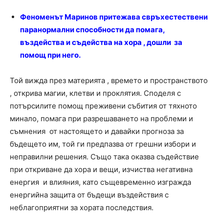
Феноменът Маринов притежава свръхестествени
паранормални способности да помага,
въздейства и съдейства на хора , дошли за
помощ при него.
Той вижда през материята , времето и пространството
, открива магии, клетви и проклятия. Споделя с
потърсилите помощ преживени събития от тяхното
минало, помага при разрешаването на проблеми и
съмнения от настоящето и давайки прогноза за
бъдещето им, той ги предпазва от грешни избори и
неправилни решения. Също така оказва съдействие
при откриване да хора и вещи, изчиства негативна
енергия и влияния, като същевременно изгражда
енергийна защита от бъдещи въздействия с
неблагоприятни за хората последствия.