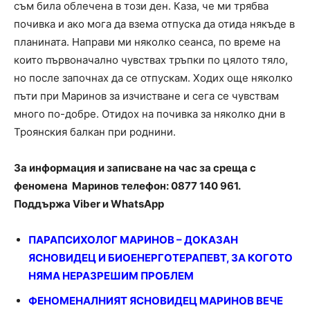
съм била облечена в този ден. Каза, че ми трябва
почивка и ако мога да взема отпуска да отида някъде в
планината. Направи ми няколко сеанса, по време на
които първоначално чувствах тръпки по цялото тяло,
но после започнах да се отпускам. Ходих още няколко
пъти при Маринов за изчистване и сега се чувствам
много по-добре. Отидох на почивка за няколко дни в
Троянския балкан при роднини.
За информация и записване на час за среща с
феномена Маринов телефон: 0877 140 961.
Поддържа Viber и WhatsApp
ПАРАПСИХОЛОГ МАРИНОВ – ДОКАЗАН
ЯСНОВИДЕЦ И БИОЕНЕРГОТЕРАПЕВТ, ЗА КОГОТО
НЯМА НЕРАЗРЕШИМ ПРОБЛЕМ
ФЕНОМЕНАЛНИЯТ ЯСНОВИДЕЦ МАРИНОВ ВЕЧЕ