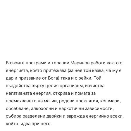
В своите програми и терапии Маринов работи както с
енергията, която притежава (за нея той казва, че му е
дар и призвание от Бога) така и с рейки. Той
въздейства върху целия организъм, изчиства
негативната енергия, открива и помага за
премахването на магии, родови проклятия, кошмари,
обсебване, алкохолни и наркотични зависимости,
събира разделени двойки и зарежда енергийно всеки,
който идва при него.