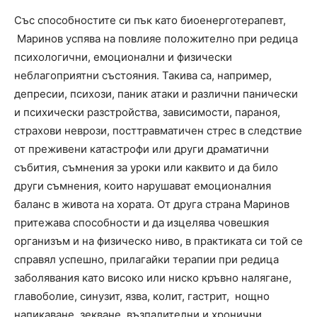
Със способностите си пък като биоенерготерапевт,
Маринов успява на повлияе положително при редица
психологични, емоционални и физически
неблагоприятни състояния. Такива са, например,
депресии, психози, паник атаки и различни панически
и психически разстройства, зависимости, параноя,
страхови неврози, посттравматичен стрес в следствие
от преживени катастрофи или други драматични
събития, съмнения за уроки или каквито и да било
други съмнения, които нарушават емоционалния
баланс в живота на хората. От друга страна Маринов
притежава способности и да изцелява човешкия
организъм и на физическо ниво, в практиката си той се
справял успешно, прилагайки терапии при редица
заболявания като високо или ниско кръвно налягане,
главоболие, синузит, язва, колит, гастрит, нощно
напикаване, зекване, възпалителни и хронични