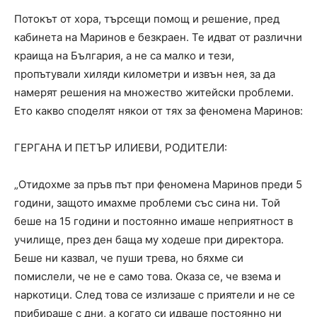
Потокът от хора, търсещи помощ и решение, пред
кабинета на Маринов е безкраен. Те идват от различни
краища на България, а не са малко и тези,
пропътували хиляди километри и извън нея, за да
намерят решения на множество житейски проблеми.
Ето какво споделят някои от тях за феномена Маринов:
ГЕРГАНА И ПЕТЪР ИЛИЕВИ, РОДИТЕЛИ:
„Отидохме за пръв път при феномена Маринов преди 5
години, защото имахме проблеми със сина ни. Той
беше на 15 години и постоянно имаше неприятност в
училище, през ден баща му ходеше при директора.
Беше ни казвал, че пуши трева, но бяхме си
помислели, че не е само това. Оказа се, че взема и
наркотици. След това се излизаше с приятели и не се
прибираше с дни, а когато си идваше постоянно ни