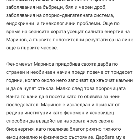
заболявания на бъбреци, бял и черен дроб,
заболявания на опорно-двигателната система,
ендокринни и гинекологични проблеми. Още по
време на сеансите хората усещат силната енергия на
Маринов, а първите положителни резултати са на лице
още в първите часове.
Феноменът Маринов придобива своята дарба по
странен и необичаен начин преди повече от тридесет
години, когато около него започват да хвърчат камъни
и да се чупят стъкла. Малко след това пророчицата
Ванга го кани да я посети като го обявява за неин
последовател. Маринов е изследван и признат от
редица институции като феномен и ясновидец,
способен да въздейства на хората чрез своята
биоенергия, като повлиява благоприятно тяхното
емоционално и физическо състояние. Дарбата му е